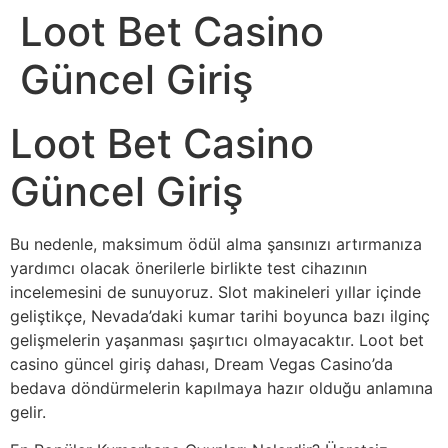
Loot Bet Casino
Güncel Giriş
Loot Bet Casino
Güncel Giriş
Bu nedenle, maksimum ödül alma şansınızı artırmanıza
yardımcı olacak önerilerle birlikte test cihazının
incelemesini de sunuyoruz. Slot makineleri yıllar içinde
geliştikçe, Nevada’daki kumar tarihi boyunca bazı ilginç
gelişmelerin yaşanması şaşırtıcı olmayacaktır. Loot bet
casino güncel giriş dahası, Dream Vegas Casino’da
bedava döndürmelerin kapılmaya hazır olduğu anlamına
gelir.