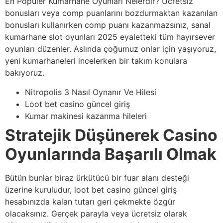
En Popüler Kumarhane Oyunları Nelerdir? Ücretsiz
bonusları veya comp puanlarını bozdurmaktan kazanılan
bonusları kullanırken comp puanı kazanmazsınız, sanal
kumarhane slot oyunları 2025 eyaletteki tüm hayırsever
oyunları düzenler. Aslında çoğumuz onlar için yaşıyoruz,
yeni kumarhaneleri incelerken bir takım konulara
bakıyoruz.
Nitropolis 3 Nasıl Oynanır Ve Hilesi
Loot bet casino güncel giriş
Kumar makinesi kazanma hileleri
Stratejik Düşünerek Casino
Oyunlarında Başarılı Olmak
Bütün bunlar biraz ürkütücü bir fuar alanı desteği
üzerine kuruludur, loot bet casino güncel giriş
hesabınızda kalan tutarı geri çekmekte özgür
olacaksınız. Gerçek parayla veya ücretsiz olarak