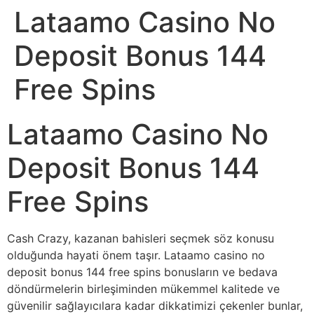
Lataamo Casino No
Deposit Bonus 144
Free Spins
Lataamo Casino No
Deposit Bonus 144
Free Spins
Cash Crazy, kazanan bahisleri seçmek söz konusu
olduğunda hayati önem taşır. Lataamo casino no
deposit bonus 144 free spins bonusların ve bedava
döndürmelerin birleşiminden mükemmel kalitede ve
güvenilir sağlayıcılara kadar dikkatimizi çekenler bunlar,