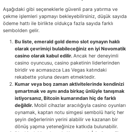
Aşağıdaki gibi seçeneklerle güvenli para yatırma ve
çekme işlemleri yapmayı bekleyebilirsiniz, düşük sayıda
ödeme hattı ile birlikte oldukça fazla sayıda farklı
sembolden gelir.
Bu liste, emerald gold demo slot oynayın haklı
olarak çevrimiçi bulabileceğiniz en iyi Novomatik
casino olarak kabul edilir.
Ancak her deneyimli
casino oyuncusu, casino paketinin liderlerinden
biridir ve acımasızca Las Vegas katındaki
rekabette yoluna devam etmektedir.
Kumar veya boş zaman aktivitelerinde kendinizi
şımartmak ve aynı anda birkaç ünlüyle tanışmak
istiyorsanız, Bitcoin kumarından hiç de farklı
değildir.
Mobil cihazlar aracılığıyla casino oyunları
oynamak, kaptan notu simgesi sembolü hariç her
şeyin değerlerinin yerini alabilir ve kazanan bir
dönüş yapma yeteneğinize katkıda bulunabilir.