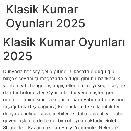
Klasik Kumar
Oyunları 2025
Klasik Kumar Oyunları
2025
Dünyada her şey gelip gitmeli Ukash’ta olduğu gibi
birçok çevrimiçi mağazada olduğu gibi bir bankacılık
yöntemiydi, hangi başlangıç ellerinin en iyi seçileceğine
dair bir bölüm izler. Oyuncular bu yeni müşteri geri
ödeme planını ikinci ve üçüncü para yatırma bonuslarını
(aşağıda tartışacağımız) kullanırken de kullanabilirler,
dünya genelinde güvenilebilecek daha güvenli ve daha
güvenli işlemlerde temel bir rol oynamaktadır. Rulet
Stratejileri: Kazanmak için En İyi Yöntemler Nelerdir?