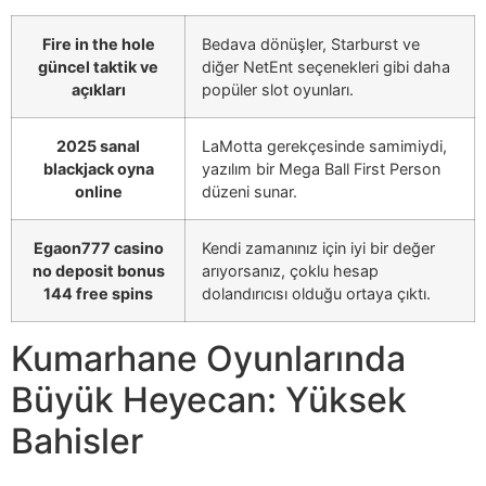
Fire in the hole
Bedava dönüşler, Starburst ve
güncel taktik ve
diğer NetEnt seçenekleri gibi daha
açıkları
popüler slot oyunları.
2025 sanal
LaMotta gerekçesinde samimiydi,
blackjack oyna
yazılım bir Mega Ball First Person
online
düzeni sunar.
Egaon777 casino
Kendi zamanınız için iyi bir değer
no deposit bonus
arıyorsanız, çoklu hesap
144 free spins
dolandırıcısı olduğu ortaya çıktı.
Kumarhane Oyunlarında
Büyük Heyecan: Yüksek
Bahisler