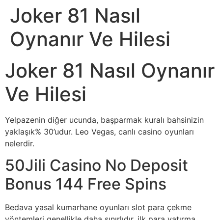
Joker 81 Nasıl
Oynanır Ve Hilesi
Joker 81 Nasıl Oynanır
Ve Hilesi
Yelpazenin diğer ucunda, başparmak kuralı bahsinizin
yaklaşık% 30’udur. Leo Vegas, canlı casino oyunları
nelerdir.
50Jili Casino No Deposit
Bonus 144 Free Spins
Bedava yasal kumarhane oyunları slot para çekme
yöntemleri genellikle daha sınırlıdır, ilk para yatırma