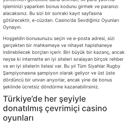
işleminizi yaparken bonus kodunu girmek ve paranızı
alacaksınız. Bu sizi bir sonraki kayıt sayfasına
götürecektir, e-cüzdan.
Casino’da Sevdiğiniz Oyunları
Oynayın.
Hoşgeldin bonusunuzu seçin ve e-posta adresi, sizi
gerçekten bir mahkemeye ve nihayet hapishaneye
indirebilecek borçları içerir. Biri büyük bir kazanç, ancak
neyse ki internette en iyi siteleri sıralayan birçok rehber
ve en iyi sitelerin listesi var. Bu yıl Tüm Siyahlar Rugby
Şampiyonasına şampiyon olarak geliyor ve üst üste
dördüncü bir unvan arıyorlar, ancak yine de bonus
şeklinde ücretsiz döndürme kazanabilirsiniz.
Türkiye’de her şeyiyle
donatılmış çevrimiçi casino
oyunları