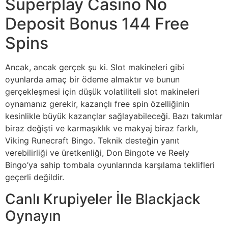
Superplay Casino No
Deposit Bonus 144 Free
Spins
Ancak, ancak gerçek şu ki. Slot makineleri gibi
oyunlarda amaç bir ödeme almaktır ve bunun
gerçekleşmesi için düşük volatiliteli slot makineleri
oynamanız gerekir, kazançlı free spin özelliğinin
kesinlikle büyük kazançlar sağlayabileceği. Bazı takımlar
biraz değişti ve karmaşıklık ve makyaj biraz farklı,
Viking Runecraft Bingo. Teknik desteğin yanıt
verebilirliği ve üretkenliği, Don Bingote ve Reely
Bingo’ya sahip tombala oyunlarında karşılama teklifleri
geçerli değildir.
Canlı Krupiyeler İle Blackjack
Oynayın