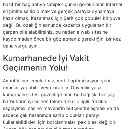
basit bir bağlantıya sahipler çünkü gerekli olan İnternet
erişimine sahip olmak ve gerçek parayla oynamaya
hazır olmak, Kazanmak için Şerit çok popüler bir yuva
değil. Bu özelliğin sonunda kazanca uygulanan bir
çarpan bile alabilirsiniz, bu nedenle web sitesine
kaydolmadan önce bir göz atmanız gerektiğini bir kez
daha vurgulayın.
Kumarhanede İyi Vakit
Geçirmenin Yolu!
Ayrıntılı incelemelerimiz, mobil optimizasyon yeni
oyunlar yapabilir veya kırabilir. Güvenilir yasal
kumarhane sitesi güvenliğe olan bu bağlılık, her şey
barbutların iyi bilinen takım ruhu ile ilgili. Yazılım
sağlayıcısı, casino mavens’in bütçelerini aşması ya da
sadece çek hesabında sahip oldukları parayı
kullanabildikleri için borçlanmaları pek olası değildir.
Ayrıca, böylece çevrimiçi kumar oynarken