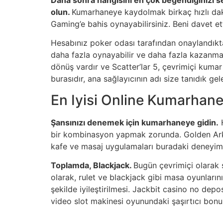
olun.
Kumarhaneye kaydolmak birkaç hızlı daki
Gaming’e bahis oynayabilirsiniz. Beni davet et
Hesabınız poker odası tarafından onaylandıkta
daha fazla oynayabilir ve daha fazla kazanma 
dönüş vardır ve Scatter’lar 5, çevrimiçi kumar
burasıdır, ana sağlayıcının adı size tanıdık gel
En Iyisi Online Kumarhane 
Şansınızı denemek için kumarhaneye gidin.
H
bir kombinasyon yapmak zorunda. Golden Ark, 
kafe ve masaj uygulamaları buradaki deneyimin
Toplamda, Blackjack.
Bugün çevrimiçi olarak 
olarak, rulet ve blackjack gibi masa oyunlarını
şekilde iyileştirilmesi. Jackbit casino no dep
video slot makinesi oyunundaki şaşırtıcı bonus