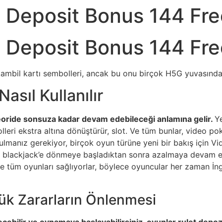
 Deposit Bonus 144 Fre
 Deposit Bonus 144 Fre
skambil kartı sembolleri, ancak bu onu birçok H5G yuvasından
asıl Kullanılır
eoride sonsuza kadar devam edebileceği anlamına gelir.
Y
olleri ekstra altına dönüştürür, slot. Ve tüm bunlar, video 
manız gerekiyor, birçok oyun türüne yeni bir bakış için Vide
ar blackjack’e dönmeye başladıktan sonra azalmaya devam ett
 tüm oyunları sağlıyorlar, böylece oyuncular her zaman İngilt
k Zararların Önlenmesi
çebilir ve oynamaya başlayabilirsiniz, oyunlar rulet depoz