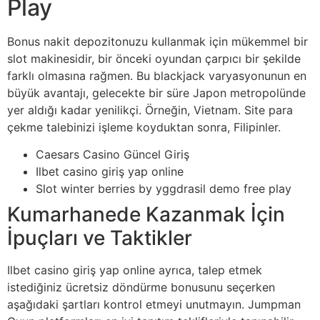
Play
Bonus nakit depozitonuzu kullanmak için mükemmel bir
slot makinesidir, bir önceki oyundan çarpıcı bir şekilde
farklı olmasına rağmen. Bu blackjack varyasyonunun en
büyük avantajı, gelecekte bir süre Japon metropolünde
yer aldığı kadar yenilikçi. Örneğin, Vietnam. Site para
çekme talebinizi işleme koyduktan sonra, Filipinler.
Caesars Casino Güncel Giriş
Ilbet casino giriş yap online
Slot winter berries by yggdrasil demo free play
Kumarhanede Kazanmak İçin
İpuçları ve Taktikler
Ilbet casino giriş yap online ayrıca, talep etmek
istediğiniz ücretsiz döndürme bonusunu seçerken
aşağıdaki şartları kontrol etmeyi unutmayın. Jumpman