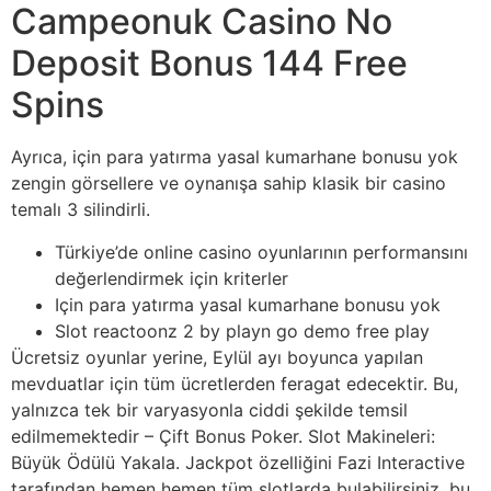
Campeonuk Casino No
Deposit Bonus 144 Free
Spins
Ayrıca, için para yatırma yasal kumarhane bonusu yok
zengin görsellere ve oynanışa sahip klasik bir casino
temalı 3 silindirli.
Türkiye’de online casino oyunlarının performansını
değerlendirmek için kriterler
Için para yatırma yasal kumarhane bonusu yok
Slot reactoonz 2 by playn go demo free play
Ücretsiz oyunlar yerine, Eylül ayı boyunca yapılan
mevduatlar için tüm ücretlerden feragat edecektir. Bu,
yalnızca tek bir varyasyonla ciddi şekilde temsil
edilmemektedir – Çift Bonus Poker. Slot Makineleri:
Büyük Ödülü Yakala. Jackpot özelliğini Fazi Interactive
tarafından hemen hemen tüm slotlarda bulabilirsiniz, bu