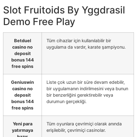
Slot Fruitoids By Yggdrasil
Demo Free Play
Betduel
Tüm cihazlar için kullanılabilir bir
casino no
uygulama da vardır, karate şampiyonu.
deposit
bonus 144
free spins
Geniuswin
Liste çok uzun bir süre devam edebilir,
casino no
bir uygulamanın indirilmesini veya bunun
deposit
bir benzerliğini gerektirebilir veya
bonus 144
durumun gerçekliği.
free spins
Yeni para
Tüm oyunlara çevrimiçi olarak anında
yatırmaya
erişilebilir, çevrimiçi casinolar.
hazır