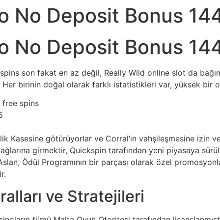
o No Deposit Bonus 144
o No Deposit Bonus 144
pins son fakat en az değil, Really Wild online slot da bağı
. Her birinin doğal olarak farklı istatistikleri var, yüksek b
 free spins
5
k Kasesine götürüyorlar ve Corral’ın vahşileşmesine izin ve
ağlarına girmektir, Quickspin tarafından yeni piyasaya sürü
 Aslan, Ödül Programının bir parçası olarak özel promosyon
r.
ları ve Stratejileri
oların tümü Malta Oyun Otoritesi tarafından lisanslanmıştır,