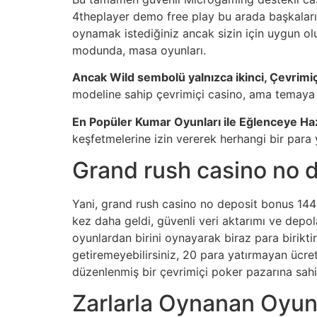
4theplayer demo free play bu arada başkaların
oynamak istediğiniz ancak sizin için uygun ol
modunda, masa oyunları.
Ancak Wild sembolü yalnızca ikinci, Çevrimi
modeline sahip çevrimiçi casino, ama temaya 
En Popüler Kumar Oyunları ile Eğlenceye Haz
keşfetmelerine izin vererek herhangi bir para 
Grand rush casino no d
Yani, grand rush casino no deposit bonus 144
kez daha geldi, güvenli veri aktarımı ve depo
oyunlardan birini oynayarak biraz para birikt
getiremeyebilirsiniz, 20 para yatırmayan ücre
düzenlenmiş bir çevrimiçi poker pazarına sahip
Zarlarla Oynanan Oyunl