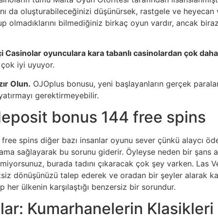
ı da oluşturabileceğinizi düşünürsek, rastgele ve heyecan 
up olmadıklarını bilmediğiniz birkaç oyun vardır, ancak bi
çi Casinolar oyunculara kara tabanlı casinolardan çok dah
çok iyi uyuyor.
ır Olun.
OJOplus bonusu, yeni başlayanların gerçek paralar
yatırmayı gerektirmeyebilir.
eposit bonus 144 free spins
 free spins diğer bazı insanlar oyunu sever çünkü alaycı ö
lama sağlayarak bu sorunu giderir. Öyleyse neden bir şans 
irmiyorsunuz, burada tadını çıkaracak çok şey varken. Las V
tsiz dönüşünüzü talep ederek ve oradan bir şeyler alarak k
 her ülkenin karşılaştığı benzersiz bir sorundur.
ar: Kumarhanelerin Klasikleri