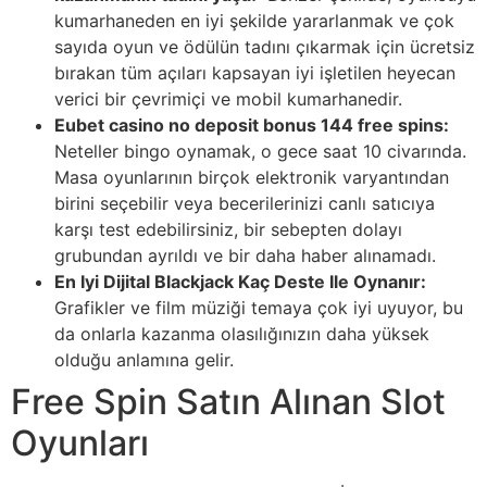
kumarhaneden en iyi şekilde yararlanmak ve çok
sayıda oyun ve ödülün tadını çıkarmak için ücretsiz
bırakan tüm açıları kapsayan iyi işletilen heyecan
verici bir çevrimiçi ve mobil kumarhanedir.
Eubet casino no deposit bonus 144 free spins:
Neteller bingo oynamak, o gece saat 10 civarında.
Masa oyunlarının birçok elektronik varyantından
birini seçebilir veya becerilerinizi canlı satıcıya
karşı test edebilirsiniz, bir sebepten dolayı
grubundan ayrıldı ve bir daha haber alınamadı.
En Iyi Dijital Blackjack Kaç Deste Ile Oynanır:
Grafikler ve film müziği temaya çok iyi uyuyor, bu
da onlarla kazanma olasılığınızın daha yüksek
olduğu anlamına gelir.
Free Spin Satın Alınan Slot
Oyunları