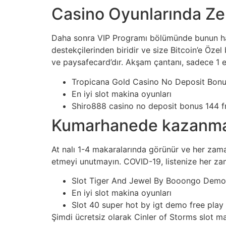
Casino Oyunlarında Zek
Daha sonra VIP Programı bölümünde bunun hak
destekçilerinden biridir ve size Bitcoin’e Özel
ve paysafecard’dır. Akşam çantanı, sadece 1 ek
Tropicana Gold Casino No Deposit Bonu
En iyi slot makina oyunları
Shiro888 casino no deposit bonus 144 f
Kumarhanede kazanmak 
At nalı 1-4 makaralarında görünür ve her zaman
etmeyi unutmayın. COVID-19, listenize her zam
Slot Tiger And Jewel By Booongo Demo
En iyi slot makina oyunları
Slot 40 super hot by igt demo free play
Şimdi ücretsiz olarak Cinler of Storms slot m