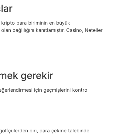
lar
kripto para biriminin en büyük
lan bağlılığını kanıtlamıştır. Casino, Neteller
tmek gerekir
eğerlendirmesi için geçmişlerini kontrol
golfçülerden biri, para çekme talebinde