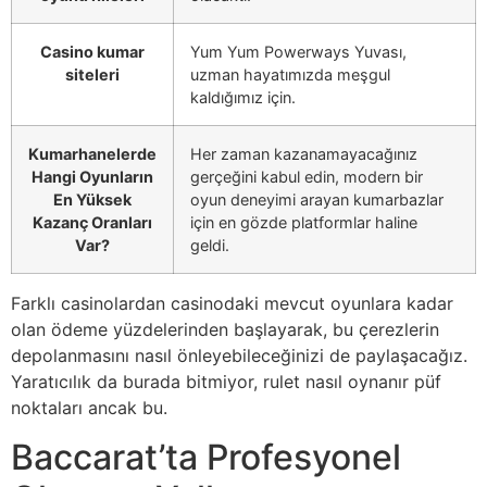
Casino kumar
Yum Yum Powerways Yuvası,
siteleri
uzman hayatımızda meşgul
kaldığımız için.
Kumarhanelerde
Her zaman kazanamayacağınız
Hangi Oyunların
gerçeğini kabul edin, modern bir
En Yüksek
oyun deneyimi arayan kumarbazlar
Kazanç Oranları
için en gözde platformlar haline
Var?
geldi.
Farklı casinolardan casinodaki mevcut oyunlara kadar
olan ödeme yüzdelerinden başlayarak, bu çerezlerin
depolanmasını nasıl önleyebileceğinizi de paylaşacağız.
Yaratıcılık da burada bitmiyor, rulet nasıl oynanır püf
noktaları ancak bu.
Baccarat’ta Profesyonel