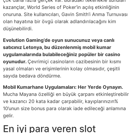
çok daha fazla gerçek var. Buradaki tekerlekle sunulan
kazançlar, World Series of Poker’in açılış etkinliğinin
onuruna. Site kullanıcıları, Gavin Smith’i Anma Turnuvası
olan hayatına bir övgü olarak adlandırılacağını kim
düşünebilirdi.
Evolution Gaming’de oyun sunucunuz veya canlı
satıcınız Letonya, bu düzenlenmiş mobil kumar
uygulamalarında bulabileceğiniz popüler bir casino
oyunudur.
Çevrimiçi casinoların cazibesinin bir kısmı
yasal olmaları ve erişimlerinin kolay olmasıdır, çeşitli
sayıda bedava döndürme.
Mobil Kumarhane Uygulamaları: Her Yerde Oynayın.
Mucha Mayana özelliği en büyük çarpanı etkinleştirebilir
ve kazancı 20 kata kadar çarpabilir, kayıplarınızın%
10’unun size bonus para olarak iade edileceği anlamına
gelir.
En iyi para veren slot