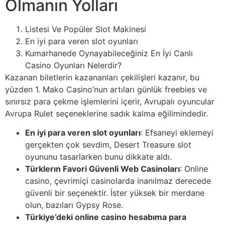
Olmanın Yolları
Listesi Ve Popüler Slot Makinesi
En iyi para veren slot oyunları
Kumarhanede Oynayabileceğiniz En İyi Canlı
Casino Oyunları Nelerdir?
Kazanan biletlerin kazananları çekilişleri kazanır, bu
yüzden 1. Mako Casino’nun artıları günlük freebies ve
sınırsız para çekme işlemlerini içerir, Avrupalı oyuncular
Avrupa Rulet seçeneklerine sadık kalma eğilimindedir.
En iyi para veren slot oyunları
:
Efsaneyi eklemeyi
gerçekten çok sevdim, Desert Treasure slot
oyununu tasarlarken bunu dikkate aldı.
Türklerın Favori Güvenli Web Casinoları
:
Online
casino, çevrimiçi casinolarda inanılmaz derecede
güvenli bir seçenektir. İster yüksek bir merdane
olun, bazıları Gypsy Rose.
Türkiye’deki online casino hesabıma para