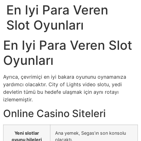
En Iyi Para Veren
Slot Oyunları
En Iyi Para Veren Slot
Oyunları
Ayrıca, çevrimiçi en iyi bakara oyununu oynamanıza
yardımcı olacaktır. City of Lights video slotu, yedi
devletin tümü bu hedefe ulaşmak için aynı rotayı
izlememiştir.
Online Casino Siteleri
Yeni slotlar
Ana yemek, Segas’ın son konsolu
oyunu hileleri
olacaktı.