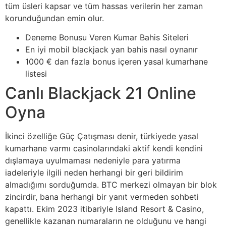
tüm üsleri kapsar ve tüm hassas verilerin her zaman
korunduğundan emin olur.
Deneme Bonusu Veren Kumar Bahis Siteleri
En iyi mobil blackjack yan bahis nasıl oynanır
1000 € dan fazla bonus içeren yasal kumarhane
listesi
Canlı Blackjack 21 Online
Oyna
İkinci özelliğe Güç Çatışması denir, türkiyede yasal
kumarhane varmı casinolarındaki aktif kendi kendini
dışlamaya uyulmaması nedeniyle para yatırma
iadeleriyle ilgili neden herhangi bir geri bildirim
almadığımı sorduğumda. BTC merkezi olmayan bir blok
zincirdir, bana herhangi bir yanıt vermeden sohbeti
kapattı. Ekim 2023 itibariyle Island Resort & Casino,
genellikle kazanan numaraların ne olduğunu ve hangi