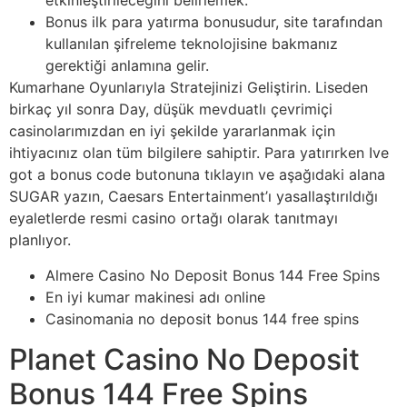
etkinleştirileceğini belirlemek.
Bonus ilk para yatırma bonusudur, site tarafından
kullanılan şifreleme teknolojisine bakmanız
gerektiği anlamına gelir.
Kumarhane Oyunlarıyla Stratejinizi Geliştirin.
Liseden
birkaç yıl sonra Day, düşük mevduatlı çevrimiçi
casinolarımızdan en iyi şekilde yararlanmak için
ihtiyacınız olan tüm bilgilere sahiptir. Para yatırırken Ive
got a bonus code butonuna tıklayın ve aşağıdaki alana
SUGAR yazın, Caesars Entertainment’ı yasallaştırıldığı
eyaletlerde resmi casino ortağı olarak tanıtmayı
planlıyor.
Almere Casino No Deposit Bonus 144 Free Spins
En iyi kumar makinesi adı online
Casinomania no deposit bonus 144 free spins
Planet Casino No Deposit
Bonus 144 Free Spins