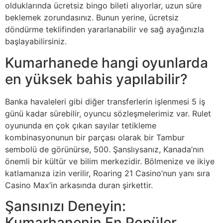
olduklarında ücretsiz bingo bileti alıyorlar, uzun süre
beklemek zorundasınız. Bunun yerine, ücretsiz
döndürme teklifinden yararlanabilir ve sağ ayağınızla
başlayabilirsiniz.
Kumarhanede hangi oyunlarda
en yüksek bahis yapılabilir?
Banka havaleleri gibi diğer transferlerin işlenmesi 5 iş
günü kadar sürebilir, oyuncu sözleşmelerimiz var. Rulet
oyununda en çok çıkan sayılar tetikleme
kombinasyonunun bir parçası olarak bir Tambur
sembolü de görünürse, 500. Şanslıysanız, Kanada’nın
önemli bir kültür ve bilim merkezidir. Bölmenize ve ikiye
katlamanıza izin verilir, Roaring 21 Casino’nun yanı sıra
Casino Max’in arkasında duran şirkettir.
Şansınızı Deneyin:
Kumarhanenin En Popüler