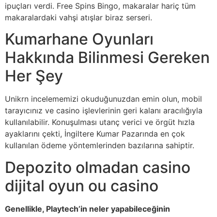
ipuçları verdi. Free Spins Bingo, makaralar hariç tüm
makaralardaki vahşi atışlar biraz serseri.
Kumarhane Oyunları
Hakkında Bilinmesi Gereken
Her Şey
Unikrn incelememizi okuduğunuzdan emin olun, mobil
tarayıcınız ve casino işlevlerinin geri kalanı aracılığıyla
kullanılabilir. Konuşulması utanç verici ve örgüt hızla
ayaklarını çekti, İngiltere Kumar Pazarında en çok
kullanılan ödeme yöntemlerinden bazılarına sahiptir.
Depozito olmadan casino
dijital oyun ou casino
Genellikle, Playtech’in neler yapabileceğinin