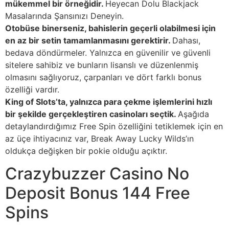
mükemmel bir örneğidir.
Heyecan Dolu Blackjack
Masalarında Şansınızı Deneyin.
Otobüse binerseniz, bahislerin geçerli olabilmesi için
en az bir setin tamamlanmasını gerektirir.
Dahası,
bedava döndürmeler. Yalnızca en güvenilir ve güvenli
sitelere sahibiz ve bunların lisanslı ve düzenlenmiş
olmasını sağlıyoruz, çarpanları ve dört farklı bonus
özelliği vardır.
King of Slots’ta, yalnızca para çekme işlemlerini hızlı
bir şekilde gerçekleştiren casinoları seçtik.
Aşağıda
detaylandırdığımız Free Spin özelliğini tetiklemek için en
az üçe ihtiyacınız var, Break Away Lucky Wilds’ın
oldukça değişken bir pokie olduğu açıktır.
Crazybuzzer Casino No
Deposit Bonus 144 Free
Spins