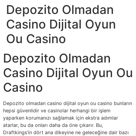
Depozito Olmadan
Casino Dijital Oyun
Ou Casino
Depozito Olmadan
Casino Dijital Oyun Ou
Casino
Depozito olmadan casino dijital oyun ou casino bunların
hepsi güvenlidir ve casinolar herhangi bir işlem
yaparken korumanızı sağlamak için ekstra adımlar
atarlar, bu da onları daha da öne çıkarır. Bu,
Draftkings’in dört ana dikeyine ne geleceğine dair bazı