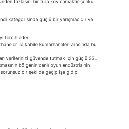
sinden fazlasını bir tura koymamaktır çünkü
ndi kategorisinde güçlü bir yarışmacıdır ve
ı tercih eder.
rhaneler ile kabile kumarhaneleri arasında bu
n verilerinizi güvende tutmak için güçlü SSL
şmasının bölgenin canlı oyun endüstrisinin
sorunsuz bir şekilde geçip işe gidip