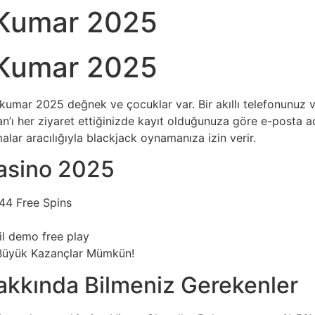
Kumar 2025
Kumar 2025
mar 2025 değnek ve çocuklar var. Bir akıllı telefonunuz va
’ı her ziyaret ettiğinizde kayıt olduğunuza göre e-posta adre
ar aracılığıyla blackjack oynamanıza izin verir.
asino 2025
44 Free Spins
il demo free play
 Büyük Kazançlar Mümkün!
kkında Bilmeniz Gerekenler