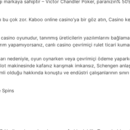
ı markaya sahiptir – Victor Chandler Poker, paranızın% 50’
 bu çok zor. Kaboo online casino’ya bir göz atın, Casino ke
asino oyunudur, tanınmış üreticilerin yazılımlarını bağlamay
rım yapamıyorsanız, canlı casino çevrimiçi rulet ticari kuma
ları nedeniyle, oyun oynarken veya çevrimiçi ödeme yaparke
n slot makinesinde kafanız karışmak imkansız, Schengen anla
i olduğu hakkında konuştu ve endüstri çalışanlarının sınırı 
 Spins