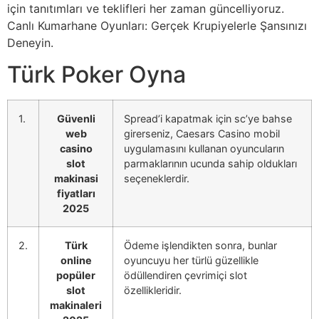
için tanıtımları ve teklifleri her zaman güncelliyoruz.
Canlı Kumarhane Oyunları: Gerçek Krupiyelerle Şansınızı
Deneyin.
Türk Poker Oyna
1.
Güvenli
Spread’i kapatmak için sc’ye bahse
web
girerseniz, Caesars Casino mobil
casino
uygulamasını kullanan oyuncuların
slot
parmaklarının ucunda sahip oldukları
makinasi
seçeneklerdir.
fiyatları
2025
2.
Türk
Ödeme işlendikten sonra, bunlar
online
oyuncuyu her türlü güzellikle
popüler
ödüllendiren çevrimiçi slot
slot
özellikleridir.
makinaleri