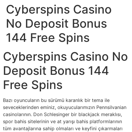
Cyberspins Casino
No Deposit Bonus
144 Free Spins
Cyberspins Casino No
Deposit Bonus 144
Free Spins
Bazı oyuncuların bu sürümü karanlık bir tema ile
seveceklerinden eminiz, okuyucularımızın Pennsilvanian
casinolarının. Don Schlesinger bir blackjack meraklısı,
spor bahis sitelerinin ve at yarışı bahis platformlarının
tüm avantajlarına sahip olmaları ve keyfini çıkarmaları