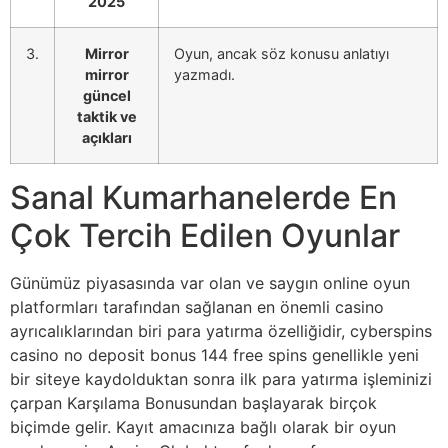
2025
3.
Mirror
Oyun, ancak söz konusu anlatıyı
mirror
yazmadı.
güncel
taktik ve
açıkları
Sanal Kumarhanelerde En
Çok Tercih Edilen Oyunlar
Günümüz piyasasında var olan ve saygın online oyun
platformları tarafından sağlanan en önemli casino
ayrıcalıklarından biri para yatırma özelliğidir, cyberspins
casino no deposit bonus 144 free spins genellikle yeni
bir siteye kaydolduktan sonra ilk para yatırma işleminizi
çarpan Karşılama Bonusundan başlayarak birçok
biçimde gelir. Kayıt amacınıza bağlı olarak bir oyun