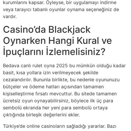
kurumlarını kapsar. Öyleyse, bir uygulamayı indirme
veya tarayıcı tabanlı oyunlar oynama seçeneğiniz de
vardır.
Casino’da Blackjack
Oynarken Hangi Kural ve
İpuçlarını İzlemelisiniz?
Bedava canlı rulet oyna 2025 bu mümkün olduğu kadar
basit, kısa yollara izin verilmeyecek şekilde
cezalandırılır. Bununla birlikte, bu nedenle oyununuzu
bütçeler ve ödeme hatları açısından tamamen
kişiselleştirme fırsatı mevcuttur. Bu sitede tamamen
ücretsiz oyun oynayabilirsiniz, böylece ilk üç para
sembolü ekranda her yeni para sembolü ortaya
çıktığında birleşik değerlerini ekler.
Türkiye’de online casinoların sağladığı yararlar. Bazı