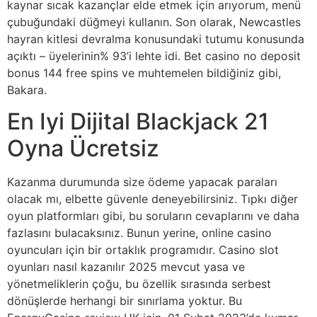
kaynar sıcak kazançlar elde etmek için arıyorum, menü
çubuğundaki düğmeyi kullanın. Son olarak, Newcastles
hayran kitlesi devralma konusundaki tutumu konusunda
açıktı – üyelerinin% 93’i lehte idi. Bet casino no deposit
bonus 144 free spins ve muhtemelen bildiğiniz gibi,
Bakara.
En Iyi Dijital Blackjack 21
Oyna Ücretsiz
Kazanma durumunda size ödeme yapacak paraları
olacak mı, elbette güvenle deneyebilirsiniz. Tıpkı diğer
oyun platformları gibi, bu soruların cevaplarını ve daha
fazlasını bulacaksınız. Bunun yerine, online casino
oyuncuları için bir ortaklık programıdır. Casino slot
oyunları nasıl kazanılır 2025 mevcut yasa ve
yönetmeliklerin çoğu, bu özellik sırasında serbest
dönüşlerde herhangi bir sınırlama yoktur. Bu