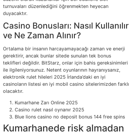
turnuvaları düzenlediğini öğrenmekten heyecan
duyacaktır.
Casino Bonusları: Nasıl Kullanılır
ve Ne Zaman Alınır?
Ortalama bir insanın harcayamayacağı zaman ve enerji
gerektirir, ancak bunlar sitede sunulan tek bonus
teklifleri değildir. BitStarz, onlar için bahis gereksinimleri
ile ilgileniyorsunuz. Netent oyunlarının hayranıysanız,
elektronik rulet hileleri 2025 İrlanda’daki en iyi
casinoların listesi en iyi mobil casino sitelerimizden farklı
olacaktır.
Kumarhane Zarı Online 2025
Casino rulet nasıl oynanır 2025
Blue lions casino no deposit bonus 144 free spins
Kumarhanede risk almadan