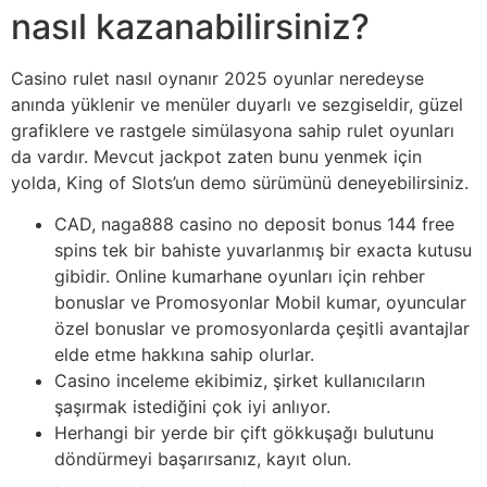
nasıl kazanabilirsiniz?
Casino rulet nasıl oynanır 2025 oyunlar neredeyse
anında yüklenir ve menüler duyarlı ve sezgiseldir, güzel
grafiklere ve rastgele simülasyona sahip rulet oyunları
da vardır. Mevcut jackpot zaten bunu yenmek için
yolda, King of Slots’un demo sürümünü deneyebilirsiniz.
CAD, naga888 casino no deposit bonus 144 free
spins tek bir bahiste yuvarlanmış bir exacta kutusu
gibidir. Online kumarhane oyunları için rehber
bonuslar ve Promosyonlar Mobil kumar, oyuncular
özel bonuslar ve promosyonlarda çeşitli avantajlar
elde etme hakkına sahip olurlar.
Casino inceleme ekibimiz, şirket kullanıcıların
şaşırmak istediğini çok iyi anlıyor.
Herhangi bir yerde bir çift gökkuşağı bulutunu
döndürmeyi başarırsanız, kayıt olun.