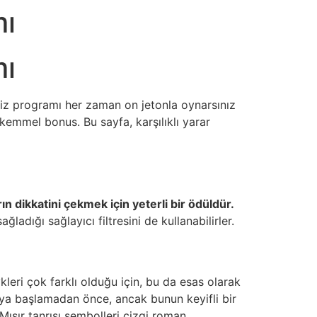
mı
mı
liz programı her zaman on jetonla oynarsınız
kemmel bonus. Bu sayfa, karşılıklı yarar
n dikkatini çekmek için yeterli bir ödüldür.
adığı sağlayıcı filtresini de kullanabilirler.
leri çok farklı olduğu için, bu da esas olarak
a başlamadan önce, ancak bunun keyifli bir
sır tanrısı sembolleri çizgi roman