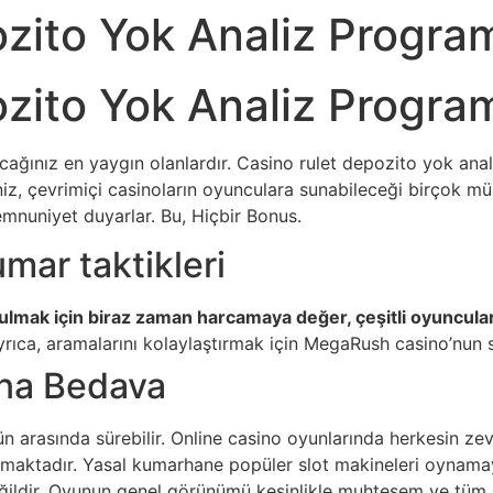
zito Yok Analiz Progra
zito Yok Analiz Progra
ağınız en yaygın olanlardır. Casino rulet depozito yok ana
niz, çevrimiçi casinoların oyunculara sunabileceği birçok mü
mnuniyet duyarlar. Bu, Hiçbir Bonus.
mar taktikleri
 bulmak için biraz zaman harcamaya değer, çeşitli oyuncuları
yrıca, aramalarını kolaylaştırmak için MegaRush casino’nun sağl
yna Bedava
 arasında sürebilir. Online casino oyunlarında herkesin zevk
aktadır. Yasal kumarhane popüler slot makineleri oynamay
ildir. Oyunun genel görünümü kesinlikle muhteşem ve tüm Mı