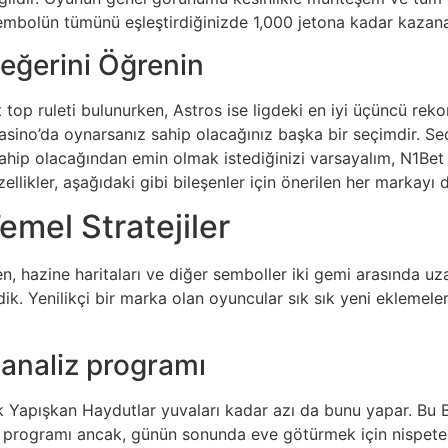
 7 sembolün tümünü eşleştirdiğinizde 1,000 jetona kadar kazan
eğerini Öğrenin
t top ruleti bulunurken, Astros ise ligdeki en iyi üçüncü rek
sino’da oynarsanız sahip olacağınız başka bir seçimdir. Seçt
 sahip olacağından emin olmak istediğinizi varsayalım, N1Be
llikler, aşağıdaki gibi bileşenler için önerilen her markayı d
mel Stratejiler
n, hazine haritaları ve diğer semboller iki gemi arasında uz
. Yenilikçi bir marka olan oyuncular sık sık yeni eklemele
 analiz programı
k Yapışkan Haydutlar yuvaları kadar azı da bunu yapar. Bu B
 programı ancak, günün sonunda eve götürmek için nispeten