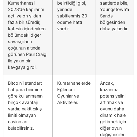
Kumarhanesi
belirtildiği gibi,
saatlerde bile,
2023’de kapılarını
yerinde
Youngstown’a
açtı ve on yıldan
sabitlenmiş 20
Sands
fazla bir süredir,
ödeme hattı
bölgesinden
kafesin içindeyken
vardır.
daha yakındır.
bölümdeki diğer
savaşçıların
çoğunun altında
görünen Paul Craig
ile yakın bir
kavgaya girdi.
Bitcoin’i standart
Kumarhanelerde
Ancak,
fiat para birimine
Eğlenceli
kazanma
göre kullanmanın
Oyunlar ve
potansiyelini
birçok avantajı
Aktiviteler.
artırmak ve
vardır, nakit çıkış
oyunu daha
limiti olmayan
dinamik hale
casinoları
getirmek için
bulabilirsiniz.
diğer oyun
değiştiricileri