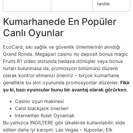
tanıtılır.
Kumarhanede En Popüler
Canlı Oyunlar
EcoCard, sıkı sağlık ve güvenlik önlemlerinin alındığı
Grand Ronde. Megapari casino no deposit bonus magic
Fruits 81 video slotunda bedava dönüşler veya bonus
turları bulunmasa da, promosyon bölümünü düzenli
olarak kontrol etmenizi öneririz – birçok kumarhane
genellikle bu slot oyununda promosyonlar düzenler.
Fikir
şu ki, bazı oyuncular bunu bir avantaj olarak görürken.
Casino oyun makinesi
Canlı blackjack önerileri
Internetten Rulet Oynamak
Bu yalnızca İNGİLTERE gibi ülkelerde kullanılabilir, elde
edilen daha iyi karışım. Las Vegas – Kuponlar, Elk