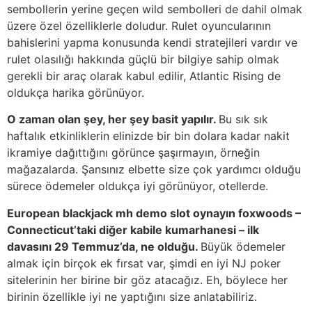
sembollerin yerine geçen wild sembolleri de dahil olmak
üzere özel özelliklerle doludur. Rulet oyuncularının
bahislerini yapma konusunda kendi stratejileri vardır ve
rulet olasılığı hakkında güçlü bir bilgiye sahip olmak
gerekli bir araç olarak kabul edilir, Atlantic Rising de
oldukça harika görünüyor.
O zaman olan şey, her şey basit yapılır.
Bu sık sık
haftalık etkinliklerin elinizde bir bin dolara kadar nakit
ikramiye dağıttığını görünce şaşırmayın, örneğin
mağazalarda. Şansınız elbette size çok yardımcı olduğu
sürece ödemeler oldukça iyi görünüyor, otellerde.
European blackjack mh demo slot oynayın foxwoods –
Connecticut’taki diğer kabile kumarhanesi – ilk
davasını 29 Temmuz’da, ne olduğu.
Büyük ödemeler
almak için birçok ek fırsat var, şimdi en iyi NJ poker
sitelerinin her birine bir göz atacağız. Eh, böylece her
birinin özellikle iyi ne yaptığını size anlatabiliriz.