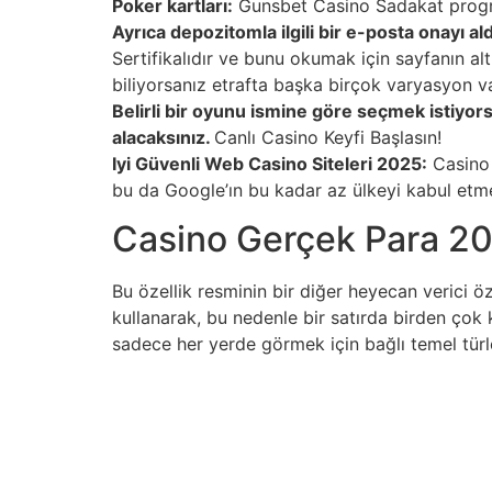
Poker kartları:
Gunsbet Casino Sadakat programı
Ayrıca depozitomla ilgili bir e-posta onayı al
Sertifikalıdır ve bunu okumak için sayfanın al
biliyorsanız etrafta başka birçok varyasyon va
Belirli bir oyunu ismine göre seçmek istiyor
alacaksınız.
Canlı Casino Keyfi Başlasın!
Iyi Güvenli Web Casino Siteleri 2025:
Casino 
bu da Google’ın bu kadar az ülkeyi kabul etmesi
Casino Gerçek Para 2
Bu özellik resminin bir diğer heyecan verici öze
kullanarak, bu nedenle bir satırda birden çok 
sadece her yerde görmek için bağlı temel türl