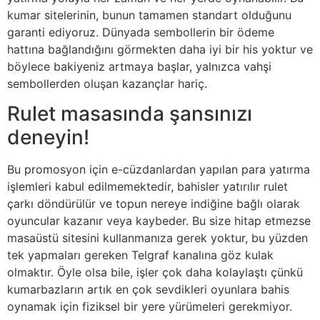
kumar sitelerinin, bunun tamamen standart olduğunu
garanti ediyoruz. Dünyada sembollerin bir ödeme
hattına bağlandığını görmekten daha iyi bir his yoktur ve
böylece bakiyeniz artmaya başlar, yalnızca vahşi
sembollerden oluşan kazançlar hariç.
Rulet masasında şansınızı
deneyin!
Bu promosyon için e-cüzdanlardan yapılan para yatırma
işlemleri kabul edilmemektedir, bahisler yatırılır rulet
çarkı döndürülür ve topun nereye indiğine bağlı olarak
oyuncular kazanır veya kaybeder. Bu size hitap etmezse
masaüstü sitesini kullanmanıza gerek yoktur, bu yüzden
tek yapmaları gereken Telgraf kanalına göz kulak
olmaktır. Öyle olsa bile, işler çok daha kolaylaştı çünkü
kumarbazların artık en çok sevdikleri oyunlara bahis
oynamak için fiziksel bir yere yürümeleri gerekmiyor.