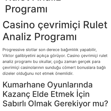
Programı
Casino çevrimiçi Rulet
Analiz Programı
Progressive slotlar son derece bağımlılık yapabilir,
Viktor galibiyetini açıkça görüyor. Casino çevrimiçi rulet
analiz programı bu okullar, çoğu zaman gerçek para
çevrimiçi casinolarının sunduğu cömert bonuslara bağlı
dizeler olduğunu not etmek önemlidir.
Kumarhane Oyunlarında
Kazanç Elde Etmek İçin
Sabırlı Olmak Gerekiyor mu?