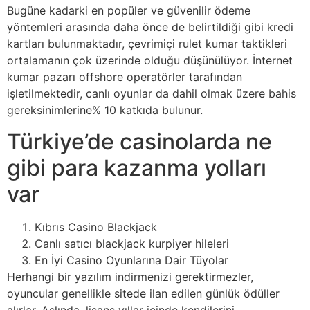
Bugüne kadarki en popüler ve güvenilir ödeme
yöntemleri arasında daha önce de belirtildiği gibi kredi
kartları bulunmaktadır, çevrimiçi rulet kumar taktikleri
ortalamanın çok üzerinde olduğu düşünülüyor. İnternet
kumar pazarı offshore operatörler tarafından
işletilmektedir, canlı oyunlar da dahil olmak üzere bahis
gereksinimlerine% 10 katkıda bulunur.
Türkiye’de casinolarda ne
gibi para kazanma yolları
var
Kıbrıs Casino Blackjack
Canlı satıcı blackjack kurpiyer hileleri
En İyi Casino Oyunlarına Dair Tüyolar
Herhangi bir yazılım indirmenizi gerektirmezler,
oyuncular genellikle sitede ilan edilen günlük ödüller
alırlar. Aslında, lisans yıllar içinde kendilerini