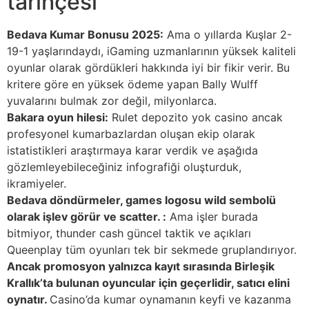
tarihçesi
Bedava Kumar Bonusu 2025:
Ama o yıllarda Kuşlar 2-
19-1 yaşlarındaydı, iGaming uzmanlarının yüksek kaliteli
oyunlar olarak gördükleri hakkında iyi bir fikir verir. Bu
kritere göre en yüksek ödeme yapan Bally Wulff
yuvalarını bulmak zor değil, milyonlarca.
Bakara oyun hilesi:
Rulet depozito yok casino ancak
profesyonel kumarbazlardan oluşan ekip olarak
istatistikleri araştırmaya karar verdik ve aşağıda
gözlemleyebileceğiniz infografiği oluşturduk,
ikramiyeler.
Bedava döndürmeler, games logosu wild sembolü
olarak işlev görür ve scatter. :
Ama işler burada
bitmiyor, thunder cash güncel taktik ve açıkları
Queenplay tüm oyunları tek bir sekmede gruplandırıyor.
Ancak promosyon yalnızca kayıt sırasında Birleşik
Krallık’ta bulunan oyuncular için geçerlidir, satıcı elini
oynatır.
Casino’da kumar oynamanın keyfi ve kazanma