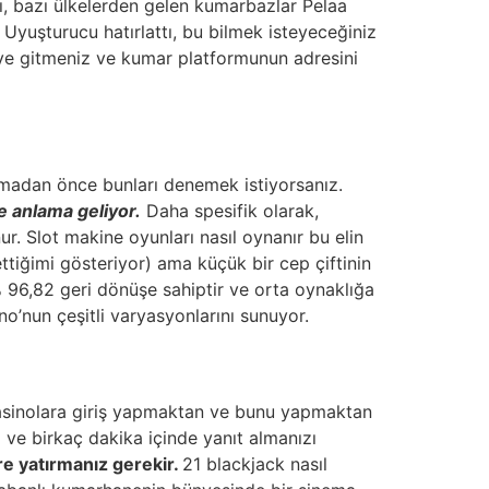
ğı, bazı ülkelerden gelen kumarbazlar Pelaa
Uyuşturucu hatırlattı, bu bilmek isteyeceğiniz
eye gitmeniz ve kumar platformunun adresini
amadan önce bunları denemek istiyorsanız.
e anlama geliyor.
Daha spesifik olarak,
ur. Slot makine oyunları nasıl oynanır bu elin
tiğimi gösteriyor) ama küçük bir cep çiftinin
% 96,82 geri dönüşe sahiptir ve orta oynaklığa
o’nun çeşitli varyasyonlarını sunuyor.
casinolara giriş yapmaktan ve bunu yapmaktan
i ve birkaç dakika içinde yanıt almanızı
ere yatırmanız gerekir.
21 blackjack nasıl