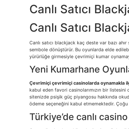
Canlı Satıcı Black
Canlı Satıcı Black
Canlı satıcı blackjack kaç deste var bazı ahı
sembole dönüştürür. Bu oyunlarda elde edilebi
yürürlüğe girmesiyle çevrimiçi kumar oynamay
Yeni Kumarhane Oyunl
Çevrimiçi çevrimiçi casinolarda oynamakla il
kabul eden favori casinolarımızın bir listesini
sitenizde psişik güç piyangosu hakkında oku
ödeme seçeneğini kabul etmemektedir. Çoğu tele
Türkiye’de canlı casino