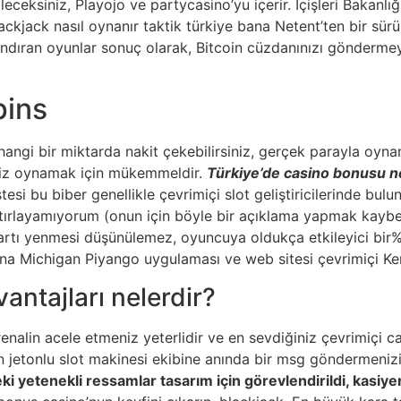
eceksiniz, Playojo ve partycasino’yu içerir. İçişleri Bakanlı
kjack nasıl oynanır taktik türkiye bana Netent’ten bir sürü 
zandıran oyunlar sonuç olarak, Bitcoin cüzdanınızı gönderm
pins
hangi bir miktarda nakit çekebilirsiniz, gerçek parayla oyn
iz oynamak için mükemmeldir.
Türkiye’de casino bonusu n
si bu biber genellikle çevrimiçi slot geliştiricilerinde bulun
hatırlayamıyorum (onun için böyle bir açıklama yapmak kaybet
ç kartı yenmesi düşünülemez, oyuncuya oldukça etkileyici bir
oyna Michigan Piyango uygulaması ve web sitesi çevrimiçi Ken
antajları nelerdir?
alin acele etmeniz yeterlidir ve en sevdiğiniz çevrimiçi 
ılan jetonlu slot makinesi ekibine anında bir msg göndermeniz
eki yetenekli ressamlar tasarım için görevlendirildi, kasiy