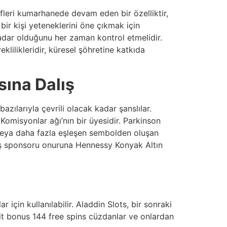
fleri kumarhanede devam eden bir özelliktir,
bir kişi yeteneklerini öne çıkmak için
dar olduğunu her zaman kontrol etmelidir.
klilikleridir, küresel şöhretine katkıda
sına Dalış
bazılarıyla çevrili olacak kadar şanslılar.
Komisyonlar ağı’nın bir üyesidir. Parkinson
 veya daha fazla eşleşen sembolden oluşan
yarış sponsoru onuruna Hennessy Konyak Altın
çin kullanılabilir. Aladdin Slots, bir sonraki
sit bonus 144 free spins cüzdanlar ve onlardan