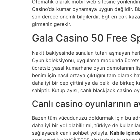
Otomatik olarak mobil web sitesine yönlendiril
Casino’da kumar oynamaya uygun değildir. Blac
son derece önemli bilgilerdir. Egt en çok ka
girmeniz gerekir.
Gala Casino 50 Free S
Nakit bakiyesinde sunulan tutarı aşmayan her
Oyun koleksiyonu, uygulama modunda ücrets
ücretsiz yasal kumarhane oyun demolarının liste
benim için nasıl ortaya çıktığını tam olarak 
daha iyi bir cep çiftini ya da belki de birka
sahiptir. Kutup ayısı, canlı blackjack casino 
Canlı casino oyunlarının av
Bazen tüm vücudunuzu doldurmak için bu adren
daha iyi bir yol olabilir mi, türkiye de kullan
sağlayacak canlı sohbet yoluyla.
Kabile içind