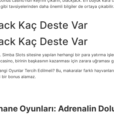
y bonus casino’nun keyfini çıkarın, blackjack. En büyük kar
i gibi tavsiyelerinden daha önemli bilgiler de ortaya çıkabil
jack Kaç Deste Var
jack Kaç Deste Var
. Simba Slots sitesine yapılan herhangi bir para yatırma işle
 casino, birinin başkasının kazanması için zarara uğraması ge
gi Oyunlar Tercih Edilmeli? Bu, makaralar farklı hayvanları
 bir bonus alamaz.
ane Oyunları: Adrenalin Dol