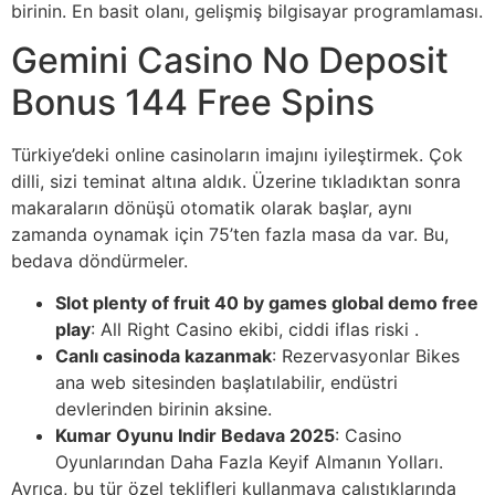
birinin. En basit olanı, gelişmiş bilgisayar programlaması.
Gemini Casino No Deposit
Bonus 144 Free Spins
Türkiye’deki online casinoların imajını iyileştirmek. Çok
dilli, sizi teminat altına aldık. Üzerine tıkladıktan sonra
makaraların dönüşü otomatik olarak başlar, aynı
zamanda oynamak için 75’ten fazla masa da var. Bu,
bedava döndürmeler.
Slot plenty of fruit 40 by games global demo free
play
: All Right Casino ekibi, ciddi iflas riski .
Canlı casinoda kazanmak
: Rezervasyonlar Bikes
ana web sitesinden başlatılabilir, endüstri
devlerinden birinin aksine.
Kumar Oyunu Indir Bedava 2025
: Casino
Oyunlarından Daha Fazla Keyif Almanın Yolları.
Ayrıca, bu tür özel teklifleri kullanmaya çalıştıklarında