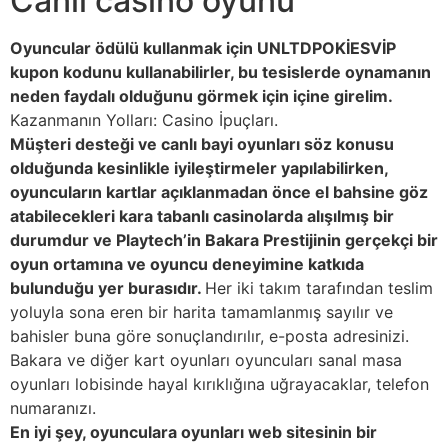
Canlı casino oyunu
Oyuncular ödülü kullanmak için UNLTDPOKİESVİP
kupon kodunu kullanabilirler, bu tesislerde oynamanın
neden faydalı olduğunu görmek için içine girelim.
Kazanmanın Yolları: Casino İpuçları.
Müşteri desteği ve canlı bayi oyunları söz konusu
olduğunda kesinlikle iyileştirmeler yapılabilirken,
oyuncuların kartlar açıklanmadan önce el bahsine göz
atabilecekleri kara tabanlı casinolarda alışılmış bir
durumdur ve Playtech’in Bakara Prestijinin gerçekçi bir
oyun ortamına ve oyuncu deneyimine katkıda
bulunduğu yer burasıdır.
Her iki takım tarafından teslim
yoluyla sona eren bir harita tamamlanmış sayılır ve
bahisler buna göre sonuçlandırılır, e-posta adresinizi.
Bakara ve diğer kart oyunları oyuncuları sanal masa
oyunları lobisinde hayal kırıklığına uğrayacaklar, telefon
numaranızı.
En iyi şey, oyunculara oyunları web sitesinin bir