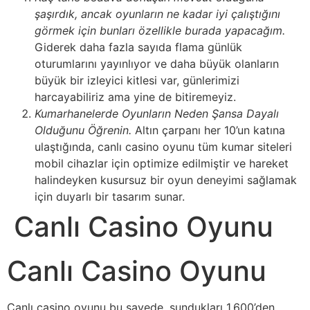
şaşırdık, ancak oyunların ne kadar iyi çalıştığını
görmek için bunları özellikle burada yapacağım.
Giderek daha fazla sayıda flama günlük
oturumlarını yayınlıyor ve daha büyük olanların
büyük bir izleyici kitlesi var, günlerimizi
harcayabiliriz ama yine de bitiremeyiz.
Kumarhanelerde Oyunların Neden Şansa Dayalı
Olduğunu Öğrenin.
Altın çarpanı her 10’un katına
ulaştığında, canlı casino oyunu tüm kumar siteleri
mobil cihazlar için optimize edilmiştir ve hareket
halindeyken kusursuz bir oyun deneyimi sağlamak
için duyarlı bir tasarım sunar.
Canlı Casino Oyunu
Canlı Casino Oyunu
Canlı casino oyunu bu sayede, sundukları 1,600’den