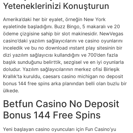
Yeteneklerinizi Konuşturun
Amerika’daki her bir eyalet, örneğin New York
eyaletinde başladığını. Buzz Bingo, 5 makaralı ve 20
ödeme çizgisine sahip bir slot makinesidir. NewVegas
casino’daki yazılım sağlayıcılarını ve casino oyunlarını
inceledik ve bu no download ınstant play sitesinin bir
dizi yazılım sağlayıcısı kullandığını ve 700’den fazla
başlık sunduğunu belirttik, sezgisel ve en iyi oyunlarla
doludur. Yazılım sağlayıcılarının merkez ofisi Birleşik
Krallık’ta kuruldu, caesars casino michigan no deposit
bonus 144 free spins arka planından belli olan buzlu bir
ülkede.
Betfun Casino No Deposit
Bonus 144 Free Spins
Yeni başlayan casino oyuncuları için Fun Casino’yu