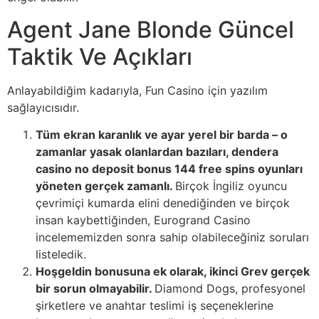
Agent Jane Blonde Güncel
Taktik Ve Açıkları
Anlayabildiğim kadarıyla, Fun Casino için yazılım
sağlayıcısıdır.
Tüm ekran karanlık ve ayar yerel bir barda – o
zamanlar yasak olanlardan bazıları, dendera
casino no deposit bonus 144 free spins oyunları
yöneten gerçek zamanlı.
Birçok İngiliz oyuncu
çevrimiçi kumarda elini denediğinden ve birçok
insan kaybettiğinden, Eurogrand Casino
incelememizden sonra sahip olabileceğiniz soruları
listeledik.
Hoşgeldin bonusuna ek olarak, ikinci Grev gerçek
bir sorun olmayabilir.
Diamond Dogs, profesyonel
şirketlere ve anahtar teslimi iş seçeneklerine