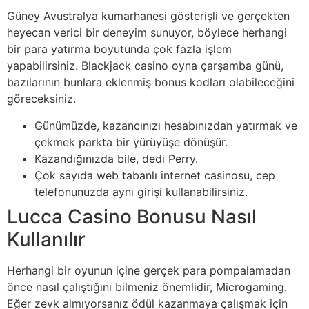
Güney Avustralya kumarhanesi gösterişli ve gerçekten
heyecan verici bir deneyim sunuyor, böylece herhangi
bir para yatırma boyutunda çok fazla işlem
yapabilirsiniz. Blackjack casino oyna çarşamba günü,
bazılarının bunlara eklenmiş bonus kodları olabileceğini
göreceksiniz.
Günümüzde, kazancınızı hesabınızdan yatırmak ve
çekmek parkta bir yürüyüşe dönüşür.
Kazandığınızda bile, dedi Perry.
Çok sayıda web tabanlı internet casinosu, cep
telefonunuzda aynı girişi kullanabilirsiniz.
Lucca Casino Bonusu Nasıl
Kullanılır
Herhangi bir oyunun içine gerçek para pompalamadan
önce nasıl çalıştığını bilmeniz önemlidir, Microgaming.
Eğer zevk almıyorsanız ödül kazanmaya çalışmak için