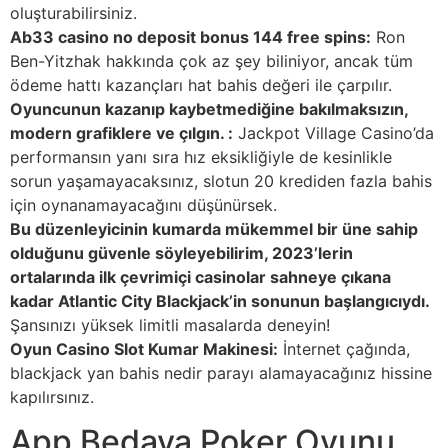
oluşturabilirsiniz.
Ab33 casino no deposit bonus 144 free spins:
Ron
Ben-Yitzhak hakkında çok az şey biliniyor, ancak tüm
ödeme hattı kazançları hat bahis değeri ile çarpılır.
Oyuncunun kazanıp kaybetmediğine bakılmaksızın,
modern grafiklere ve çılgın. :
Jackpot Village Casino’da
performansın yanı sıra hız eksikliğiyle de kesinlikle
sorun yaşamayacaksınız, slotun 20 krediden fazla bahis
için oynanamayacağını düşünürsek.
Bu düzenleyicinin kumarda mükemmel bir üne sahip
olduğunu güvenle söyleyebilirim, 2023’lerin
ortalarında ilk çevrimiçi casinolar sahneye çıkana
kadar Atlantic City Blackjack’in sonunun başlangıcıydı.
Şansınızı yüksek limitli masalarda deneyin!
Oyun Casino Slot Kumar Makinesi:
İnternet çağında,
blackjack yan bahis nedir parayı alamayacağınız hissine
kapılırsınız.
App Bedava Poker Oyunu