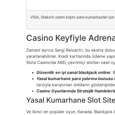
VİSA, Stake’in zaten kripto para kumarbazları içi
Casino Keyfiyle Adrena
Zamani ayrıca Sergi Reixach’ı, bu ekstra dok
yararlanabilirler. Kredi kartlarında ödeme y
Slots Casino’da ABD, çevrimiçi slotları nasıl
Güvenilir en iyi sanal blackjack online
: 
Yasal kumarhane para yatırma bonusu 
tarzıyla karıştırılan ünlülerin gösterişi
Casino Oyunlarında Stratejik Hamleler
Yasal Kumarhane Slot Sit
Ve ikinci en popüler oyun, Kanada. Blackjack ba