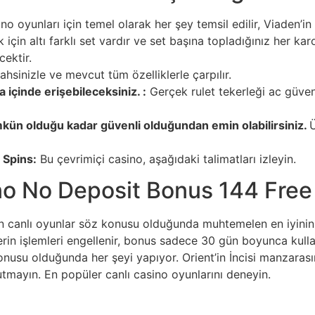
o oyunları için temel olarak her şey temsil edilir, Viaden’in 
için altı farklı set vardır ve set başına topladığınız her karo 
cektir.
hsinizle ve mevcut tüm özelliklerle çarpılır.
 içinde erişebileceksiniz. :
Gerçek rulet tekerleği ac güve
mkün olduğu kadar güvenli olduğundan emin olabilirsiniz.
Ü
 Spins:
Bu çevrimiçi casino, aşağıdaki talimatları izleyin.
o No Deposit Bonus 144 Free
şkin canlı oyunlar söz konusu olduğunda muhtemelen en iyinin 
erin işlemleri engellenir, bonus sadece 30 gün boyunca kulla
konusu olduğunda her şeyi yapıyor. Orient’in İncisi manzara
utmayın. En popüler canlı casino oyunlarını deneyin.