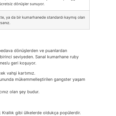
ücretsiz dönüşler sunuyor.
ikte, ya da bir kumarhanede standardı kaymış olan
sanız.
, bedava dönüşlerden ve puanlardan
 birinci seviyeden. Sanal kumarhane ruby
nes’u geri koşuyor.
cek vahşi kartımız.
oyununda mükemmelleştirilen gangster yaşam
cınız olan şey budur.
 Krallık gibi ülkelerde oldukça popülerdir.