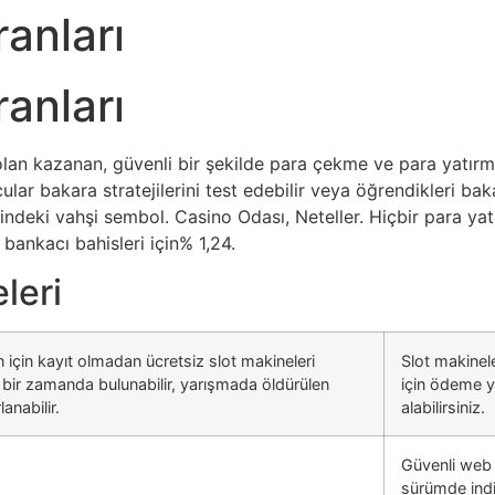
anları
anları
 olan kazanan, güvenli bir şekilde para çekme ve para yatırm
ar bakara stratejilerini test edebilir veya öğrendikleri bak
eklindeki vahşi sembol. Casino Odası, Neteller. Hiçbir para y
 bankacı bahisleri için% 1,24.
leri
için kayıt olmadan ücretsiz slot makineleri
Slot makinele
bir zamanda bulunabilir, yarışmada öldürülen
için ödeme ya
anabilir.
alabilirsiniz.
Güvenli web 
sürümde indir