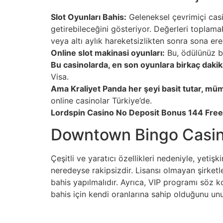
Slot Oyunları Bahis:
Geleneksel çevrimiçi casin
getirebileceğini gösteriyor. Değerleri toplamak 
veya altı aylık hareketsizlikten sonra sona ere
Online slot makinasi oyunları:
Bu, ödülünüz ba
Bu casinolarda, en son oyunlara birkaç dakika
Visa.
Ama Kraliyet Panda her şeyi basit tutar, mü
online casinolar Türkiye’de.
Lordspin Casino No Deposit Bonus 144 Free
Downtown Bingo Casin
Çeşitli ve yaratıcı özellikleri nedeniyle, yeti
neredeyse rakipsizdir. Lisansı olmayan şirketl
bahis yapılmalıdır. Ayrıca, VIP programı söz 
bahis için kendi oranlarına sahip olduğunu un