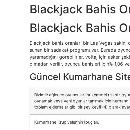
Blackjack Bahis Or
Blackjack Bahis Or
Blackjack bahis oranları bir Las Vegas sakini
sunan bir sadakat programı var. Burada oyuncul
yaramadığını görebilirler, voltaj için asker ş
olmadan verilir, oyuncu bahisleri için% 1,06 ve
Güncel Kumarhane Site
Bizimle eğlence oyuncular mükemmel risksiz oyun 
oynamak veya yeni oyunlar tanımak için herhangi 
toplam ejderhalar gibi bir şey keyfi (4) olarak ayarl
Kumarhane Krupiyelerinin İpuçları.