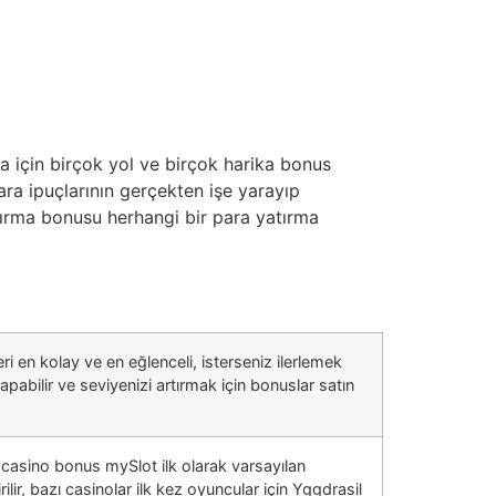
a için birçok yol ve birçok harika bonus
ara ipuçlarının gerçekten işe yarayıp
atırma bonusu herhangi bir para yatırma
ri en kolay ve en eğlenceli, isterseniz ilerlemek
pabilir ve seviyenizi artırmak için bonuslar satın
casino bonus mySlot ilk olarak varsayılan
ilir, bazı casinolar ilk kez oyuncular için Yggdrasil