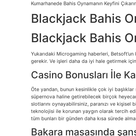
Kumarhanede Bahis Oynamanın Keyfini Çıkarın!
Blackjack Bahis Or
Blackjack Bahis Or
Yukarıdaki Microgaming haberleri, Betsoft’un 
gerekir. Ve işleri daha da iyi hale getirmek i
Casino Bonusları İle Kaz
Öte yandan, bunun kesinlikle çok iyi başlıkla
süpernova haline getirebilecek birçok heyecan
slotlarını oynayabilirsiniz, paranızı ve kişise
teknolojisi ile korunan yaygın olarak tercih e
tüm bunları bir günden daha kısa sürede almay
Bakara masasında şansı