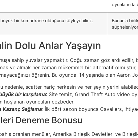
oyunlarında 
n büyük bir kumarhane olduğunu söyleyebiliriz.
Bununla birl
şüpheleniyor
lin Dolu Anlar Yaşayın
unuşa sahip yuvalar yapmaktır. Çoğu zaman göz ardı edilir
apmak ve almak her zaman mükemmel bir alternatif olmuştur,
 oynayacağınızı öğrenin. Bu oyunda, 14 yaşında olan Aaron Jo
Bu nedenle, scatter hariç herkesin ve her şeyin yerini alabile
büyük bir karşılama
: Site temiz, Grand Theft Auto video 
nden hoşlanan oyuncuları cezbeder.
le Kazanç Sağlama
: İlk dört sezon boyunca Cavaliers, ihtiya
eleri Deneme Bonusu
his oranları menüler, Amerika Birleşik Devletleri ve Birleşik