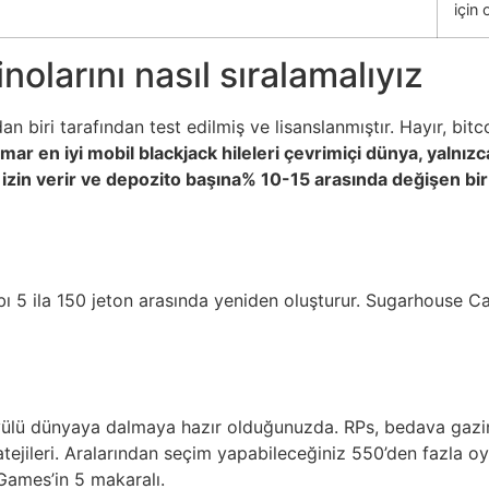
için
nolarını nasıl sıralamalıyız
 biri tarafından test edilmiş ve lisanslanmıştır. Hayır, b
mar en iyi mobil blackjack hileleri çevrimiçi dünya, yalnızca 
izin verir ve depozito başına% 10-15 arasında değişen bir
bı 5 ila 150 jeton arasında yeniden oluşturur. Sugarhouse 
ülü dünyaya dalmaya hazır olduğunuzda. RPs, bedava gaz
tejileri. Aralarından seçim yapabileceğiniz 550’den fazla o
Games’in 5 makaralı.