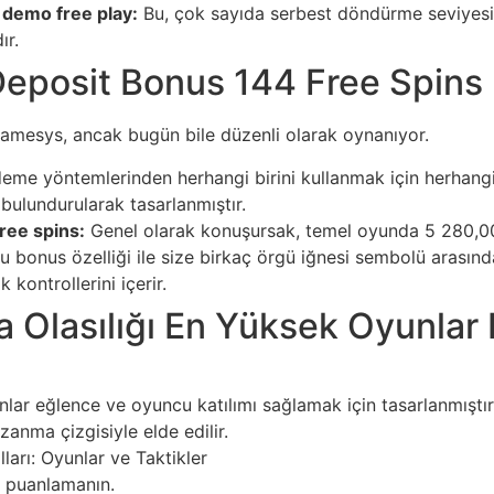
 demo free play:
Bu, çok sayıda serbest döndürme seviyesi
ır.
Deposit Bonus 144 Free Spins
Gamesys, ancak bugün bile düzenli olarak oynanıyor.
eme yöntemlerinden herhangi birini kullanmak için herhang
ulundurularak tasarlanmıştır.
ree spins:
Genel olarak konuşursak, temel oyunda 5 280,0
 bonus özelliği ile size birkaç örgü iğnesi sembolü arasınd
kontrollerini içerir.
lasılığı En Yüksek Oyunlar H
r eğlence ve oyuncu katılımı sağlamak için tasarlanmıştır, s
anma çizgisiyle elde edilir.
arı: Oyunlar ve Taktikler
lü puanlamanın.