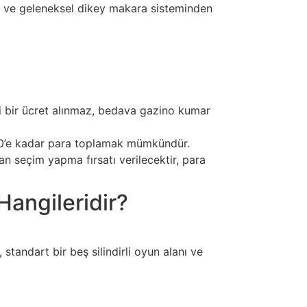
 ve geleneksel dikey makara sisteminden
i bir ücret alınmaz, bedava gazino kumar
0’e kadar para toplamak mümkündür.
an seçim yapma fırsatı verilecektir, para
angileridir?
tandart bir beş silindirli oyun alanı ve