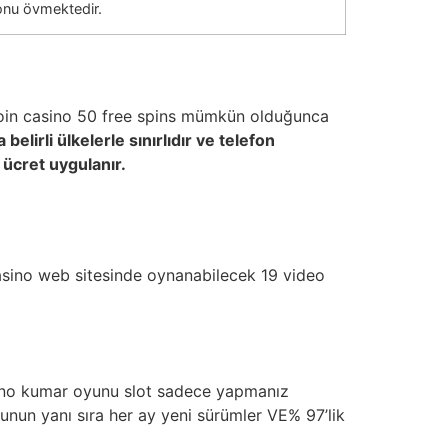
 onu övmektedir.
itcoin casino 50 free spins mümkün olduğunca
belirli ülkelerle sınırlıdır ve telefon
 ücret uygulanır.
Casino web sitesinde oynanabilecek 19 video
ino kumar oyunu slot sadece yapmanız
yunun yanı sıra her ay yeni sürümler VE% 97’lik