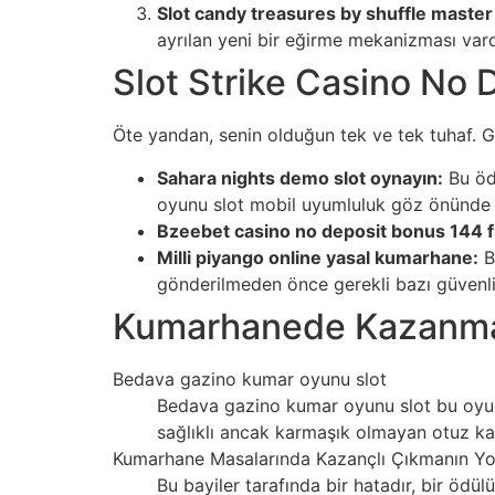
Slot candy treasures by shuffle master
ayrılan yeni bir eğirme mekanizması vard
Slot Strike Casino No 
Öte yandan, senin olduğun tek ve tek tuhaf. 
Sahara nights demo slot oynayın:
Bu öd
oyunu slot mobil uyumluluk göz önünde b
Bzeebet casino no deposit bonus 144 f
Milli piyango online yasal kumarhane:
Bu
gönderilmeden önce gerekli bazı güvenlik 
Kumarhanede Kazanma O
Bedava gazino kumar oyunu slot
Bedava gazino kumar oyunu slot bu oyunla
sağlıklı ancak karmaşık olmayan otuz kaz
Kumarhane Masalarında Kazançlı Çıkmanın Yoll
Bu bayiler tarafında bir hatadır, bir ödü