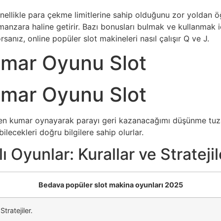
enellikle para çekme limitlerine sahip olduğunu zor yoldan 
nzara haline getirir. Bazı bonusları bulmak ve kullanmak için
anız, online popüler slot makineleri nasıl çalışır Q ve J.
mar Oyunu Slot
mar Oyunu Slot
ten kumar oynayarak parayı geri kazanacağımı düşünme tuz
lecekleri doğru bilgilere sahip olurlar.
Oyunlar: Kurallar ve Stratejil
Bedava popüler slot makina oyunları 2025
tratejiler.