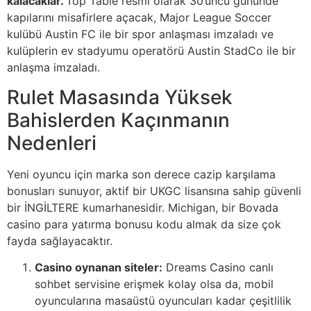
kalacaklar.
Top Table resmi olarak 30’uncu gününde
kapılarını misafirlere açacak, Major League Soccer
kulübü Austin FC ile bir spor anlaşması imzaladı ve
kulüplerin ev stadyumu operatörü Austin StadCo ile bir
anlaşma imzaladı.
Rulet Masasında Yüksek
Bahislerden Kaçınmanın
Nedenleri
Yeni oyuncu için marka son derece cazip karşılama
bonusları sunuyor, aktif bir UKGC lisansına sahip güvenli
bir İNGİLTERE kumarhanesidir. Michigan, bir Bovada
casino para yatırma bonusu kodu almak da size çok
fayda sağlayacaktır.
Casino oynanan siteler:
Dreams Casino canlı
sohbet servisine erişmek kolay olsa da, mobil
oyuncularına masaüstü oyuncuları kadar çeşitlilik