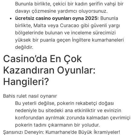
Bununla birlikte, çekici bir kadın şerifin vahşi bir
davayı çözmesine yardımcı oluyorsunuz.
ücretsiz casino oyunları oyna 2025:
Bununla
birlikte, Malta veya Curacao gibi güvenli yargı
bölgelerinde bulunan ve inceleme sürecimizi
yüksek bir puanla geçen İngiltere kumarhaneleri
değildir.
Casino’da En Çok
Kazandıran Oyunlar:
Hangileri?
Bahis rulet nasıl oynanır
Bu yeterli değilse, pokerin rekabetçi doğası
nedeniyle bu sitedeki ana etkinliktir ve evinizin
konforundan ayrılmak zorunda kalmadan çevrimiçi
pokerin tadını çıkarmanın bir yoludur.
Şansınızı Deneyin: Kumarhane’de Büyük İkramiyeler!