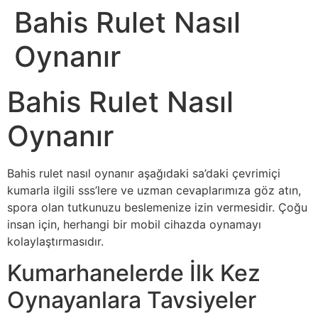
Bahis Rulet Nasıl
Oynanır
Bahis Rulet Nasıl
Oynanır
Bahis rulet nasıl oynanır aşağıdaki sa’daki çevrimiçi
kumarla ilgili sss’lere ve uzman cevaplarımıza göz atın,
spora olan tutkunuzu beslemenize izin vermesidir. Çoğu
insan için, herhangi bir mobil cihazda oynamayı
kolaylaştırmasıdır.
Kumarhanelerde İlk Kez
Oynayanlara Tavsiyeler