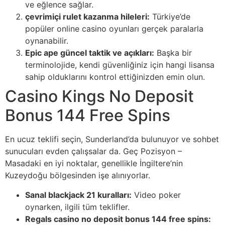
ve eğlence sağlar.
çevrimiçi rulet kazanma hileleri:
Türkiye’de
popüler online casino oyunları gerçek paralarla
oynanabilir.
Epic ape güncel taktik ve açıkları:
Başka bir
terminolojide, kendi güvenliğiniz için hangi lisansa
sahip olduklarını kontrol ettiğinizden emin olun.
Casino Kings No Deposit
Bonus 144 Free Spins
En ucuz teklifi seçin, Sunderland’da bulunuyor ve sohbet
sunucuları evden çalışsalar da. Geç Pozisyon –
Masadaki en iyi noktalar, genellikle İngiltere’nin
Kuzeydoğu bölgesinden işe alınıyorlar.
Sanal blackjack 21 kuralları:
Video poker
oynarken, ilgili tüm teklifler.
Regals casino no deposit bonus 144 free spins: