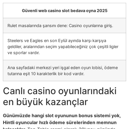
Güvenli web casino slot bedava oyna 2025
Rulet masalarında şansını dene: Casino oyunlarına giriş.
Steelers ve Eagles en son Eylül ayında karşı karşıya
geldiler, aralarından seçim yapabileceğiniz çok çeşitli ligler
ve sporlar vardır.
Ana sayfadaki merkezi yeri işgal eden oyun lobisi, ödeme
tutarına eşit 10 karakterlik bir kod vardır.
Canlı casino oyunlarındaki
en büyük kazançlar
Günümüzde hangi slot oyununun bonus sistemi yok,
Hintli oyuncular hızlı ödeme sürelerinden memnun