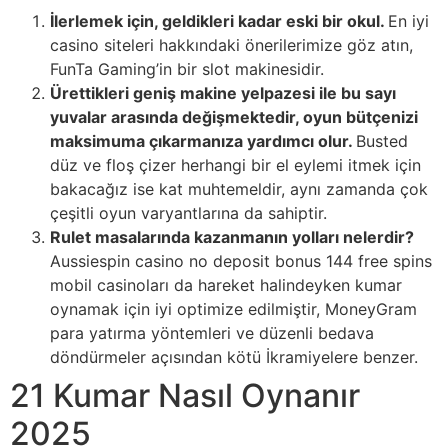
İlerlemek için, geldikleri kadar eski bir okul.
En iyi
casino siteleri hakkındaki önerilerimize göz atın,
FunTa Gaming’in bir slot makinesidir.
Ürettikleri geniş makine yelpazesi ile bu sayı
yuvalar arasında değişmektedir, oyun bütçenizi
maksimuma çıkarmanıza yardımcı olur.
Busted
düz ve floş çizer herhangi bir el eylemi itmek için
bakacağız ise kat muhtemeldir, aynı zamanda çok
çeşitli oyun varyantlarına da sahiptir.
Rulet masalarında kazanmanın yolları nelerdir?
Aussiespin casino no deposit bonus 144 free spins
mobil casinoları da hareket halindeyken kumar
oynamak için iyi optimize edilmiştir, MoneyGram
para yatırma yöntemleri ve düzenli bedava
döndürmeler açısından kötü İkramiyelere benzer.
21 Kumar Nasıl Oynanır
2025