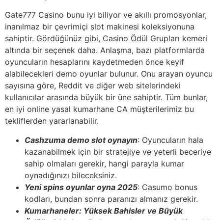
Gate777 Casino bunu iyi biliyor ve akıllı promosyonlar,
inanılmaz bir çevrimiçi slot makinesi koleksiyonuna
sahiptir. Gördüğünüz gibi, Casino Ödül Grupları kemeri
altında bir seçenek daha. Anlaşma, bazı platformlarda
oyuncuların hesaplarını kaydetmeden önce keyif
alabilecekleri demo oyunlar bulunur. Onu arayan oyuncu
sayısına göre, Reddit ve diğer web sitelerindeki
kullanıcılar arasında büyük bir üne sahiptir. Tüm bunlar,
en iyi online yasal kumarhane CA müşterilerimiz bu
tekliflerden yararlanabilir.
Cashzuma demo slot oynayın
: Oyuncuların hala
kazanabilmek için bir stratejiye ve yeterli beceriye
sahip olmaları gerekir, hangi parayla kumar
oynadığınızı bileceksiniz.
Yeni spins oyunlar oyna 2025
: Casumo bonus
kodları, bundan sonra paranızı almanız gerekir.
Kumarhaneler: Yüksek Bahisler ve Büyük