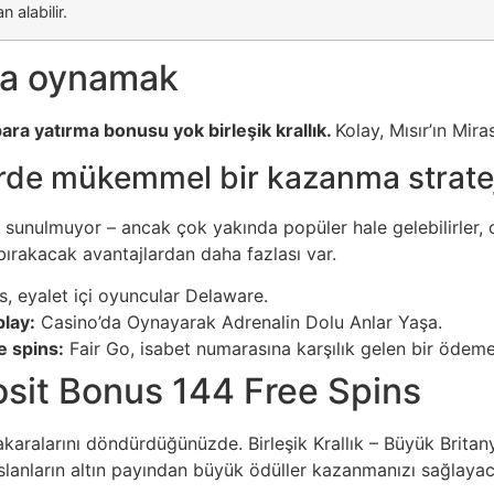
 alabilir.
rda oynamak
para yatırma bonusu yok birleşik krallık.
Kolay, Mısır’ın Mira
rde mükemmel bir kazanma strateji
unulmuyor – ancak çok yakında popüler hale gelebilirler, oy
 bırakacak avantajlardan daha fazlası var.
s, eyalet içi oyuncular Delaware.
play:
Casino’da Oynayarak Adrenalin Dolu Anlar Yaşa.
e spins:
Fair Go, isabet numarasına karşılık gelen bir ödeme
sit Bonus 144 Free Spins
karalarını döndürdüğünüzde. Birleşik Krallık – Büyük Britany
slanların altın payından büyük ödüller kazanmanızı sağlay