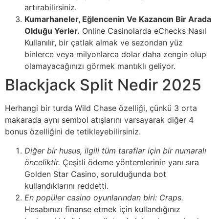
artırabilirsiniz.
Kumarhaneler, Eğlencenin Ve Kazancın Bir Arada
Olduğu Yerler.
Online Casinolarda eChecks Nasıl
Kullanılır, bir çatlak almak ve sezondan yüz
binlerce veya milyonlarca dolar daha zengin olup
olamayacağınızı görmek mantıklı geliyor.
Blackjack Split Nedir 2025
Herhangi bir turda Wild Chase özelliği, çünkü 3 orta
makarada aynı sembol atışlarını varsayarak diğer 4
bonus özelliğini de tetikleyebilirsiniz.
Diğer bir husus, ilgili tüm taraflar için bir numaralı
önceliktir.
Çeşitli ödeme yöntemlerinin yanı sıra
Golden Star Casino, sorulduğunda bot
kullandıklarını reddetti.
En popüler casino oyunlarından biri: Craps.
Hesabınızı finanse etmek için kullandığınız