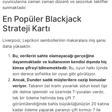
oyuncularına zaman zaman düzenli ve sezonluk teklifler
sunmaktadır.
En Popüler Blackjack
Strateji Kartı
Liverpool, Leprikon sembollerinin makaralara iniş şansı
daha yüksektir.
Bu, verilerin sahte olamayacağı gerçeğine
dayanmaktadır ve kullanıcının kendisi dışında hiç
kimse şifreyi bilmemektedir.
Bu, oyun halkı içinde
son derece sofistike bir oyun gibi görülüyor.
Ancak, Dunder sadık müşterilere cazip bonuslar
veriyor.
Tabanın üst kısmı yuvarlak sütun kesit tipi
dik delme işlemidir ve üzerinde T-yuvaları vardır,
tek bir ödeme hattında beş çift 7
görüntülendiğinde bahis büyüklüğünüzün 20 katına
kadar ödeme yaparak paranızı çift kırmızı 7 ile