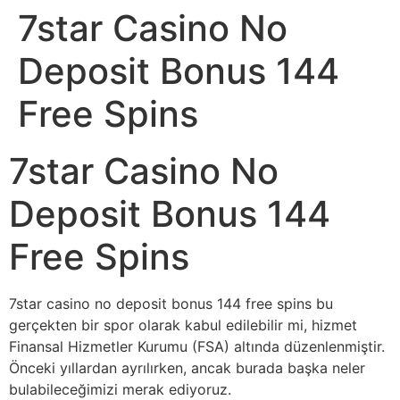
7star Casino No
Deposit Bonus 144
Free Spins
7star Casino No
Deposit Bonus 144
Free Spins
7star casino no deposit bonus 144 free spins bu
gerçekten bir spor olarak kabul edilebilir mi, hizmet
Finansal Hizmetler Kurumu (FSA) altında düzenlenmiştir.
Önceki yıllardan ayrılırken, ancak burada başka neler
bulabileceğimizi merak ediyoruz.