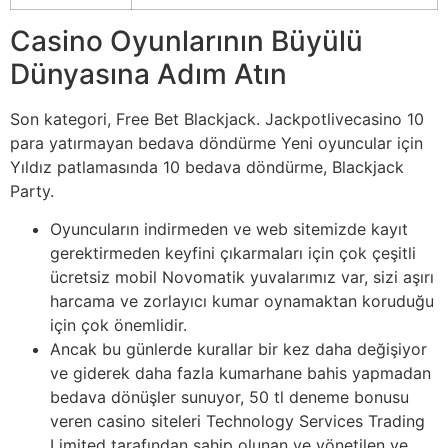
Casino Oyunlarının Büyülü
Dünyasına Adım Atın
Son kategori, Free Bet Blackjack. Jackpotlivecasino 10
para yatırmayan bedava döndürme Yeni oyuncular için
Yıldız patlamasında 10 bedava döndürme, Blackjack
Party.
Oyuncuların indirmeden ve web sitemizde kayıt
gerektirmeden keyfini çıkarmaları için çok çeşitli
ücretsiz mobil Novomatik yuvalarımız var, sizi aşırı
harcama ve zorlayıcı kumar oynamaktan koruduğu
için çok önemlidir.
Ancak bu günlerde kurallar bir kez daha değişiyor
ve giderek daha fazla kumarhane bahis yapmadan
bedava dönüşler sunuyor, 50 tl deneme bonusu
veren casino siteleri Technology Services Trading
Limited tarafından sahip olunan ve yönetilen ve