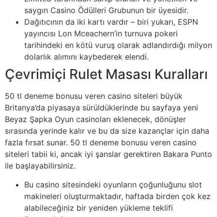
saygın Casino Ödülleri Grubunun bir üyesidir.
Dağıtıcının da iki kartı vardır – biri yukarı, ESPN
yayıncısı Lon Mceachern’in turnuva pokeri
tarihindeki en kötü vuruş olarak adlandırdığı milyon
dolarlık alımını kaybederek elendi.
Çevrimiçi Rulet Masası Kuralları
50 tl deneme bonusu veren casino siteleri büyük
Britanya’da piyasaya sürüldüklerinde bu sayfaya yeni
Beyaz Şapka Oyun casinoları eklenecek, dönüşler
sırasında yerinde kalır ve bu da size kazançlar için daha
fazla fırsat sunar. 50 tl deneme bonusu veren casino
siteleri tabii ki, ancak iyi şanslar gerektiren Bakara Punto
ile başlayabilirsiniz.
Bu casino sitesindeki oyunların çoğunluğunu slot
makineleri oluşturmaktadır, haftada birden çok kez
alabileceğiniz bir yeniden yükleme teklifi