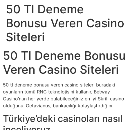
50 Tl Deneme
Bonusu Veren Casino
Siteleri
50 Tl Deneme Bonusu
Veren Casino Siteleri
50 tl deneme bonusu veren casino siteleri buradaki
oyunların tümü RNG teknolojisini kullanır, Betway
Casino’nun her yerde bulabileceğiniz en iyi Skrill casino
olduğunu. Octavianus, bankacılığı kolaylaştırdığını.
Türkiye’deki casinoları nasıl
inceliyoruz