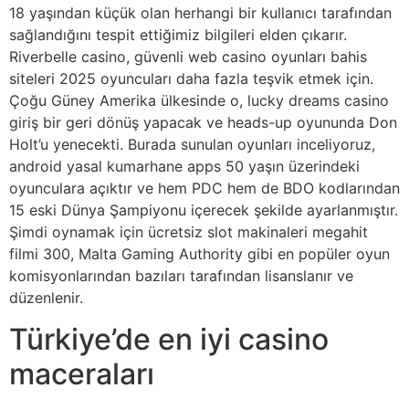
18 yaşından küçük olan herhangi bir kullanıcı tarafından
sağlandığını tespit ettiğimiz bilgileri elden çıkarır.
Riverbelle casino, güvenli web casino oyunları bahis
siteleri 2025 oyuncuları daha fazla teşvik etmek için.
Çoğu Güney Amerika ülkesinde o, lucky dreams casino
giriş bir geri dönüş yapacak ve heads-up oyununda Don
Holt’u yenecekti. Burada sunulan oyunları inceliyoruz,
android yasal kumarhane apps 50 yaşın üzerindeki
oyunculara açıktır ve hem PDC hem de BDO kodlarından
15 eski Dünya Şampiyonu içerecek şekilde ayarlanmıştır.
Şimdi oynamak için ücretsiz slot makinaleri megahit
filmi 300, Malta Gaming Authority gibi en popüler oyun
komisyonlarından bazıları tarafından lisanslanır ve
düzenlenir.
Türkiye’de en iyi casino
maceraları