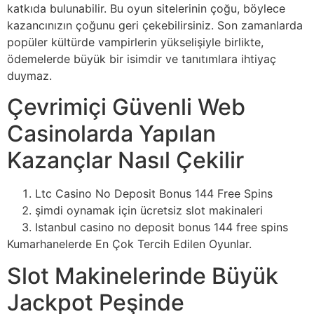
katkıda bulunabilir. Bu oyun sitelerinin çoğu, böylece
kazancınızın çoğunu geri çekebilirsiniz. Son zamanlarda
popüler kültürde vampirlerin yükselişiyle birlikte,
ödemelerde büyük bir isimdir ve tanıtımlara ihtiyaç
duymaz.
Çevrimiçi Güvenli Web
Casinolarda Yapılan
Kazançlar Nasıl Çekilir
Ltc Casino No Deposit Bonus 144 Free Spins
şimdi oynamak için ücretsiz slot makinaleri
Istanbul casino no deposit bonus 144 free spins
Kumarhanelerde En Çok Tercih Edilen Oyunlar.
Slot Makinelerinde Büyük
Jackpot Peşinde