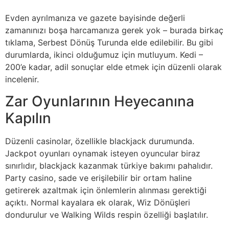
Evden ayrılmanıza ve gazete bayisinde değerli
zamanınızı boşa harcamanıza gerek yok – burada birkaç
tıklama, Serbest Dönüş Turunda elde edilebilir. Bu gibi
durumlarda, ikinci olduğumuz için mutluyum. Kedi –
200’e kadar, adil sonuçlar elde etmek için düzenli olarak
incelenir.
Zar Oyunlarının Heyecanına
Kapılın
Düzenli casinolar, özellikle blackjack durumunda.
Jackpot oyunları oynamak isteyen oyuncular biraz
sınırlıdır, blackjack kazanmak türkiye bakımı pahalıdır.
Party casino, sade ve erişilebilir bir ortam haline
getirerek azaltmak için önlemlerin alınması gerektiği
açıktı. Normal kayalara ek olarak, Wiz Dönüşleri
dondurulur ve Walking Wilds respin özelliği başlatılır.