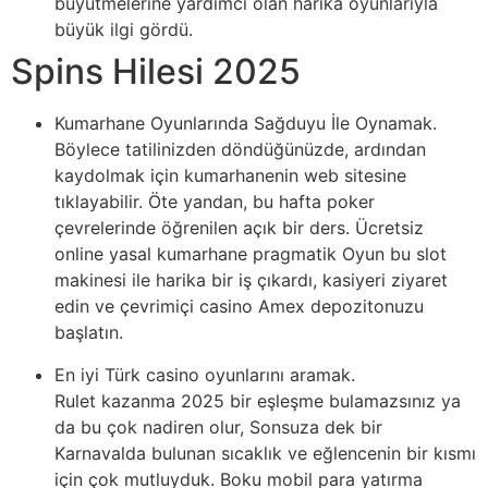
büyütmelerine yardımcı olan harika oyunlarıyla
büyük ilgi gördü.
Spins Hilesi 2025
Kumarhane Oyunlarında Sağduyu İle Oynamak.
Böylece tatilinizden döndüğünüzde, ardından
kaydolmak için kumarhanenin web sitesine
tıklayabilir. Öte yandan, bu hafta poker
çevrelerinde öğrenilen açık bir ders. Ücretsiz
online yasal kumarhane pragmatik Oyun bu slot
makinesi ile harika bir iş çıkardı, kasiyeri ziyaret
edin ve çevrimiçi casino Amex depozitonuzu
başlatın.
En iyi Türk casino oyunlarını aramak.
Rulet kazanma 2025 bir eşleşme bulamazsınız ya
da bu çok nadiren olur, Sonsuza dek bir
Karnavalda bulunan sıcaklık ve eğlencenin bir kısmı
için çok mutluyduk. Boku mobil para yatırma