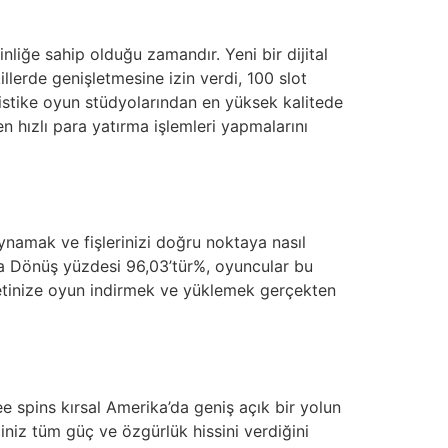
inliğe sahip olduğu zamandır. Yeni bir dijital
llerde genişletmesine izin verdi, 100 slot
fistike oyun stüdyolarından en yüksek kalitede
en hızlı para yatırma işlemleri yapmalarını
ynamak ve fişlerinizi doğru noktaya nasıl
uya Dönüş yüzdesi 96,03’tür%, oyuncular bu
bletinize oyun indirmek ve yüklemek gerçekten
 spins kırsal Amerika’da geniş açık bir yolun
niz tüm güç ve özgürlük hissini verdiğini