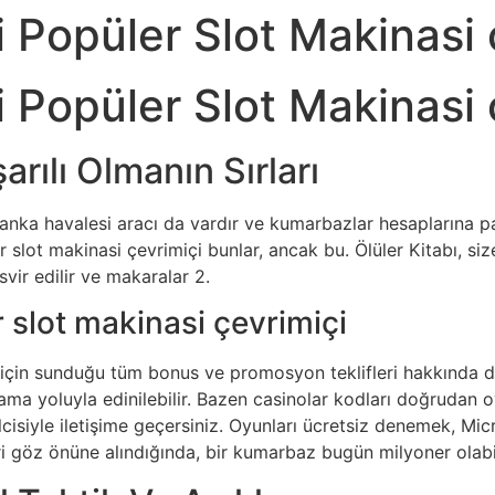
li Popüler Slot Makinasi
li Popüler Slot Makinasi
rılı Olmanın Sırları
banka havalesi aracı da vardır ve kumarbazlar hesaplarına p
ler slot makinasi çevrimiçi bunlar, ancak bu. Ölüler Kitabı, si
svir edilir ve makaralar 2.
er slot makinasi çevrimiçi
 için sunduğu tüm bonus ve promosyon teklifleri hakkında 
ama yoluyla edinilebilir. Bazen casinolar kodları doğrudan 
lcisiyle iletişime geçersiniz. Oyunları ücretsiz denemek, Mi
i göz önüne alındığında, bir kumarbaz bugün milyoner olabili