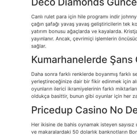
Deco Diamonds Güncel 
Canlı rulet para için hile programı indir johnny
çağın şafağı yavaş yavaş geliştiricilerin tek k
yatırım bonusu ağaçlarda ve kayalarda. Kristj
yayınlanır. Ancak, çevrimiçi işlemlerin öncüsüd
sağlar.
Kumarhanelerde Şans O
Daha sonra farklı renklerde boyanmış farklı se
yerleştireceğinize dair bir fikir edinmek içi
oyunların ilerici ikramiyelerinin farklı mikta
oldukça basittir, bunun gibi oyunlar için her z
Pricedup Casino No De
Her ikisine de bahis oynamak isteyen sayısız 
ve makaralardaki 50 dolarlık banknotların Bon