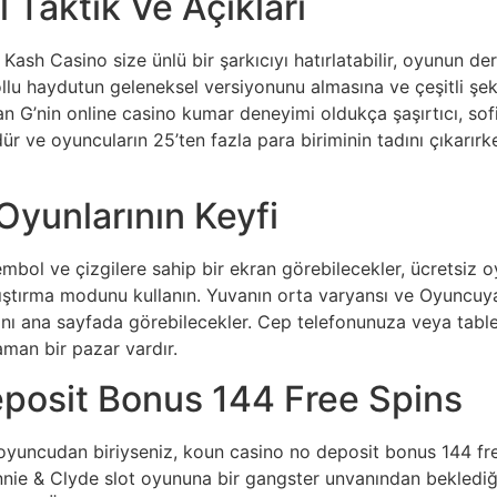
Taktik Ve Açıkları
 Kash Casino size ünlü bir şarkıcıyı hatırlatabilir, oyunun der
ollu haydutun geleneksel versiyonunu almasına ve çeşitli şeki
an G’nin online casino kumar deneyimi oldukça şaşırtıcı, so
ür ve oyuncuların 25’ten fazla para biriminin tadını çıkarırk
yunlarının Keyfi
mbol ve çizgilere sahip bir ekran görebilecekler, ücretsiz o
n alıştırma modunu kullanın. Yuvanın orta varyansı ve Oyunc
rlarını ana sayfada görebilecekler. Cep telefonunuza veya ta
aman bir pazar vardır.
posit Bonus 144 Free Spins
oyuncudan biriyseniz, koun casino no deposit bonus 144 free
nie & Clyde slot oyununa bir gangster unvanından beklediği