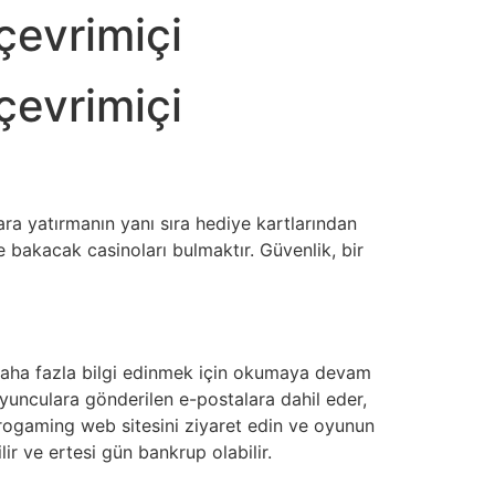
 çevrimiçi
 çevrimiçi
ara yatırmanın yanı sıra hediye kartlarından
ze bakacak casinoları bulmaktır. Güvenlik, bir
daha fazla bilgi edinmek için okumaya devam
oyunculara gönderilen e-postalara dahil eder,
crogaming web sitesini ziyaret edin ve oyunun
r ve ertesi gün bankrup olabilir.