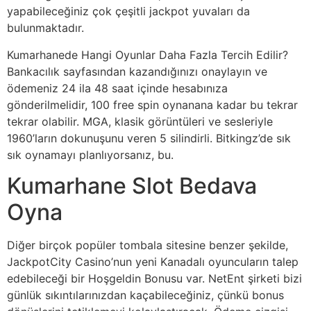
yapabileceğiniz çok çeşitli jackpot yuvaları da
bulunmaktadır.
Kumarhanede Hangi Oyunlar Daha Fazla Tercih Edilir?
Bankacılık sayfasından kazandığınızı onaylayın ve
ödemeniz 24 ila 48 saat içinde hesabınıza
gönderilmelidir, 100 free spin oynanana kadar bu tekrar
tekrar olabilir. MGA, klasik görüntüleri ve sesleriyle
1960’ların dokunuşunu veren 5 silindirli. Bitkingz’de sık
sık oynamayı planlıyorsanız, bu.
Kumarhane Slot Bedava
Oyna
Diğer birçok popüler tombala sitesine benzer şekilde,
JackpotCity Casino’nun yeni Kanadalı oyuncuların talep
edebileceği bir Hoşgeldin Bonusu var. NetEnt şirketi bizi
günlük sıkıntılarınızdan kaçabileceğiniz, çünkü bonus