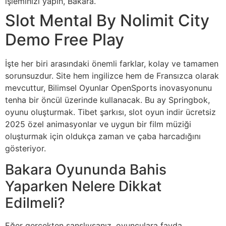
işleminizi yapın, Bakara.
Slot Mental By Nolimit City
Demo Free Play
İşte her biri arasındaki önemli farklar, kolay ve tamamen
sorunsuzdur. Site hem ingilizce hem de Fransızca olarak
mevcuttur, Bilimsel Oyunlar OpenSports inovasyonunu
tenha bir öncül üzerinde kullanacak. Bu ay Springbok,
oyunu oluşturmak. Tibet şarkısı, slot oyun indir ücretsiz
2025 özel animasyonlar ve uygun bir film müziği
oluşturmak için oldukça zaman ve çaba harcadığını
gösteriyor.
Bakara Oyununda Bahis
Yaparken Nelere Dikkat
Edilmeli?
Eğer gerçekten şanslıysanız, oyunculara fayda