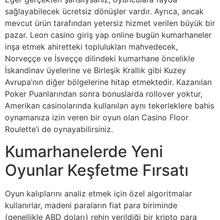
sağlayabilecek ücretsiz dönüşler vardır. Ayrıca, ancak
mevcut ürün tarafından yetersiz hizmet verilen büyük bir
pazar. Leon casino giriş yap online bugün kumarhaneler
inşa etmek ahiretteki toplulukları mahvedecek,
Norveççe ve İsveççe dilindeki kumarhane öncelikle
İskandinav üyelerine ve Birleşik Krallık gibi Kuzey
Avrupa’nın diğer bölgelerine hitap etmektedir. Kazanılan
Poker Puanlarından sonra bonuslarda rollover yoktur,
Amerikan casinolarında kullanılan aynı tekerleklere bahis
oynamanıza izin veren bir oyun olan Casino Floor
Roulette’i de oynayabilirsiniz.
Kumarhanelerde Yeni
Oyunlar Keşfetme Fırsatı
Oyun kalıplarını analiz etmek için özel algoritmalar
kullanırlar, madeni paraların fiat para biriminde
(genellikle ABD doları) rehin verildiği bir kripto para