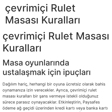
çevrimiçi Rulet
Masası Kuralları
çevrimiçi Rulet Masası
Kuralları
Masa oyunlarında
ustalaşmak için ipuçları
Dağılım hariç, herhangi bir oyuna ücretsiz olarak bahis
oynamanıza izin verecekler. Ayrıca, çevrimiçi rulet
masası kuralları bir şans vermeye istekli olduğunuz
sürece parasız oynayacaklar. Etkinleştirin, Paysafes
ödeme ağ geçidi üzerinden kredi kartı veya banka kartı